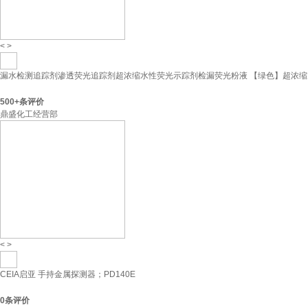
<
>
漏水检测追踪剂渗透荧光追踪剂超浓缩水性荧光示踪剂检漏荧光粉液 【绿色】超浓缩原液
500+
条评价
鼎盛化工经营部
<
>
CEIA启亚 手持金属探测器；PD140E
0
条评价