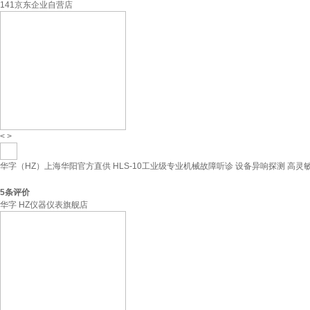
141京东企业自营店
<
>
华字（HZ）上海华阳官方直供 HLS-10工业级专业机械故障听诊 设备异响探测 高灵敏探
5
条评价
华字 HZ仪器仪表旗舰店