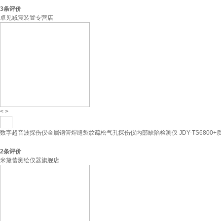
3
条评价
卓见减震装置专营店
<
>
数字超音波探伤仪金属钢管焊缝裂纹疏松气孔探伤仪内部缺陷检测仪 JDY-TS6800+
2
条评价
米黛蕾测绘仪器旗舰店