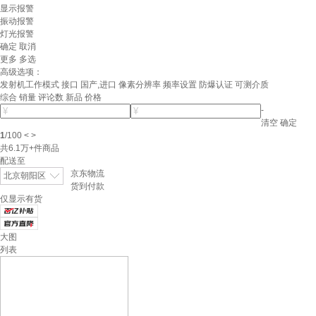
显示报警
振动报警
灯光报警
确定
取消
更多
多选
高级选项：
发射机工作模式
接口
国产,进口
像素分辨率
频率设置
防爆认证
可测介质
综合
销量
评论数
新品
价格
-
清空
确定
1
/
100
<
>
共
6.1万+
件商品
配送至
京东物流
北京朝阳区
货到付款
仅显示有货
大图
列表