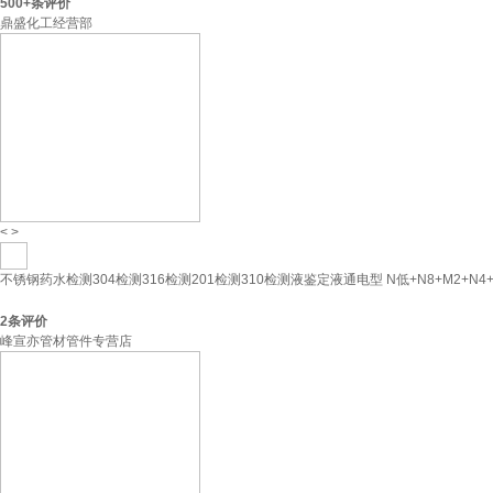
500+
条评价
鼎盛化工经营部
<
>
不锈钢药水检测304检测316检测201检测310检测液鉴定液通电型 N低+N8+M2+N4
2
条评价
峰宣亦管材管件专营店