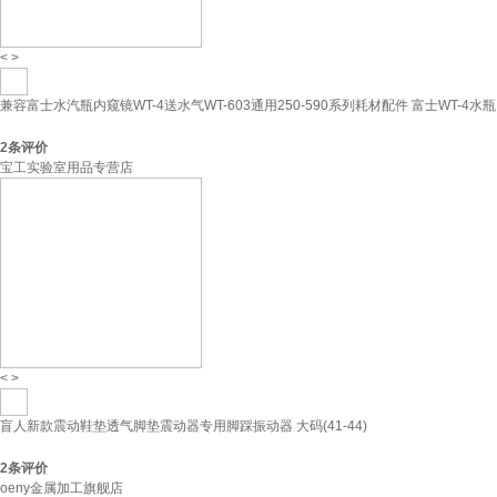
<
>
兼容富士水汽瓶内窥镜WT-4送水气WT-603通用250-590系列耗材配件 富士WT-4水瓶
2
条评价
宝工实验室用品专营店
<
>
盲人新款震动鞋垫透气脚垫震动器专用脚踩振动器 大码(41-44)
2
条评价
oeny金属加工旗舰店