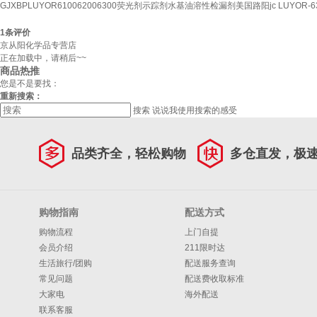
GJXBPLUYOR610062006300荧光剂示踪剂水基油溶性检漏剂美国路阳jc LUYOR-
1
条评价
京从阳化学品专营店
正在加载中，请稍后~~
商品热推
您是不是要找：
重新搜索：
搜索
说说我使用搜索的感受
品类齐全，轻松购物
多仓直发，极
购物指南
配送方式
购物流程
上门自提
会员介绍
211限时达
生活旅行/团购
配送服务查询
常见问题
配送费收取标准
大家电
海外配送
联系客服