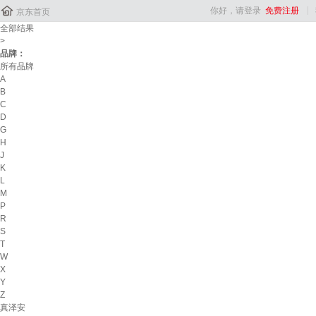

你好，请登录
免费注册
京东首页
全部结果
>
品牌：
所有品牌
A
B
C
D
G
H
J
K
L
M
P
R
S
T
W
X
Y
Z
真泽安