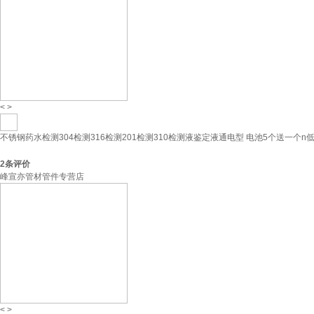
<
>
不锈钢药水检测304检测316检测201检测310检测液鉴定液通电型 电池5个送一个n
2
条评价
峰宣亦管材管件专营店
<
>