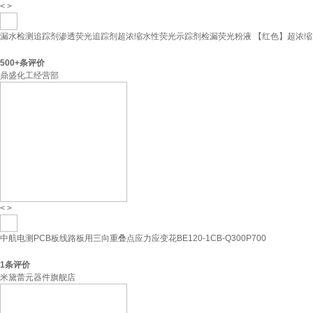
<
>
漏水检测追踪剂渗透荧光追踪剂超浓缩水性荧光示踪剂检漏荧光粉液 【红色】超浓缩原
500+
条评价
鼎盛化工经营部
<
>
中航电测PCB板线路板用三向重叠点应力应变花BE120-1CB-Q300P700
1
条评价
米黛蕾元器件旗舰店