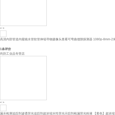
<
>
高清内部管道内窥镜水管软管伸缩寻物摄像头查看可弯曲缝隙探测器 1080p-8mm-2
1
条评价
尚韵工业品专营店
<
>
漏水检测追踪剂渗透荧光追踪剂超浓缩水性荧光示踪剂检漏荧光粉液 【黄色】超浓缩原