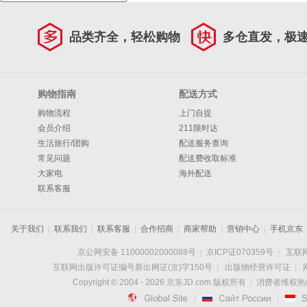
品类齐全，轻松购物
多仓直发，极
购物指南
配送方式
购物流程
上门自提
会员介绍
211限时达
生活旅行/团购
配送服务查询
常见问题
配送费收取标准
大家电
海外配送
联系客服
关于我们
|
联系我们
|
联系客服
|
合作招商
|
商家帮助
|
营销中心
|
手机京东
京公网安备 11000002000088号
|
京ICP证070359号
|
互联网
互联网出版许可证编号新出网证(京)字150号
|
出版物经营许可证
|
Copyright © 2004 -
2026
京东JD.com 版权所有
|
消费者维权热线：

|

|