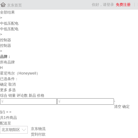

你好，请登录
免费注册
京东首页
全部结果
>
中低压配电
中低压配电
>
控制器
控制器
>
品牌：
所有品牌
H
霍尼韦尔（Honeywell）
已选条件：
确定
取消
更多
多选
综合
销量
评论数
新品
价格
-
清空
确定
1
/
1
<
>
共
1
件商品
配送至
京东物流
北京朝阳区
货到付款