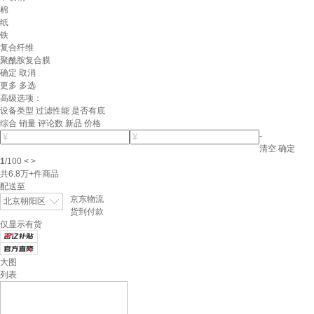
棉
纸
铁
复合纤维
聚酰胺复合膜
确定
取消
更多
多选
高级选项：
设备类型
过滤性能
是否有底
综合
销量
评论数
新品
价格
-
清空
确定
1
/
100
<
>
共
6.8万+
件商品
配送至
京东物流
北京朝阳区
货到付款
仅显示有货
大图
列表