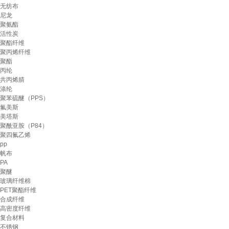
无纺布
尼龙
聚氨酯
活性炭
聚酯纤维
聚丙烯纤维
聚酯
丙纶
共丙烯腈
涤纶
聚苯硫醚（PPS）
氟美斯
美塔斯
聚酰亚胺（P84）
聚四氟乙烯
pp
帆布
PA
聚醚
玻璃纤维棉
PET聚酯纤维
合成纤维
高密度纤维
复合材料
不锈钢