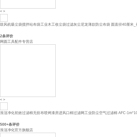
<
>
鼓风机吸尘袋搅拌站布袋工业木工收尘袋过滤灰尘尼龙薄款防尘布袋 圆直径40厘米_长
2
条评价
网圆工具配件专营店
<
>
淮涟净化初效过滤棉无纺布喷烤漆房进风口棉过滤网工业防尘空气过滤棉 AFC-1m*10
500+
条评价
淮涟净化官方旗舰店