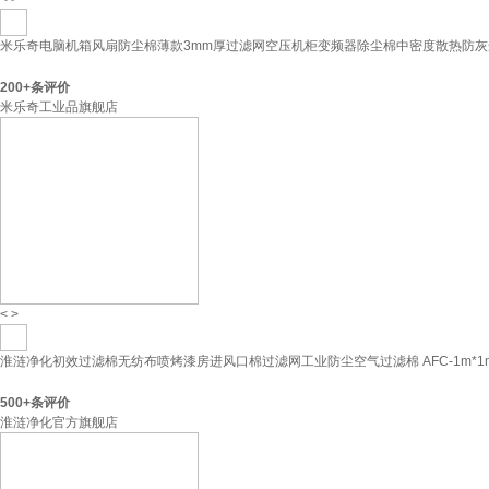
米乐奇电脑机箱风扇防尘棉薄款3mm厚过滤网空压机柜变频器除尘棉中密度散热防灰尘过
200+
条评价
米乐奇工业品旗舰店
<
>
淮涟净化初效过滤棉无纺布喷烤漆房进风口棉过滤网工业防尘空气过滤棉 AFC-1m*1m
500+
条评价
淮涟净化官方旗舰店