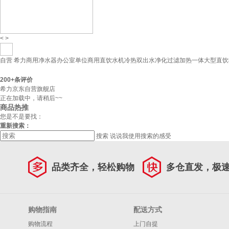
<
>
自营
希力商用净水器办公室单位商用直饮水机冷热双出水净化过滤加热一体大型直饮机反
200+
条评价
希力京东自营旗舰店
正在加载中，请稍后~~
商品热推
您是不是要找：
重新搜索：
搜索
说说我使用搜索的感受
品类齐全，轻松购物
多仓直发，极
购物指南
配送方式
购物流程
上门自提