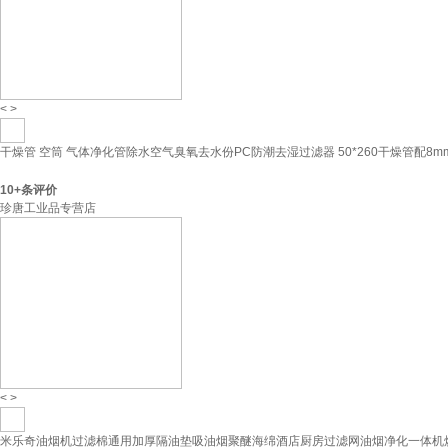
<
>
干燥管 空筒 气体净化管除水空气臭氧去水份PC防潮去湿过滤器 50*260干燥管配8m
10+
条评价
珍唐工业品专营店
<
>
米乐奇油烟机过滤棉通用加厚隔油垫吸油烟聚醚海绵酒店厨房过滤网油烟净化一体机烧烤车