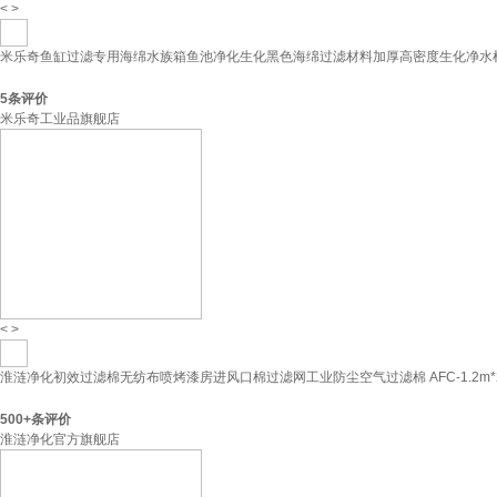
<
>
米乐奇鱼缸过滤专用海绵水族箱鱼池净化生化黑色海绵过滤材料加厚高密度生化净水棉 20
5
条评价
米乐奇工业品旗舰店
<
>
淮涟净化初效过滤棉无纺布喷烤漆房进风口棉过滤网工业防尘空气过滤棉 AFC-1.2m*2
500+
条评价
淮涟净化官方旗舰店