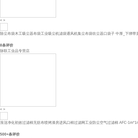
<
>
除尘布袋木工吸尘器布袋工业吸尘机滤袋通风机集尘布袋吹尘器口袋子 中厚_下绑带直径4
8
条评价
脉联工业品专营店
<
>
淮涟净化初效过滤棉无纺布喷烤漆房进风口棉过滤网工业防尘空气过滤棉 AFC-1m*1m
500+
条评价