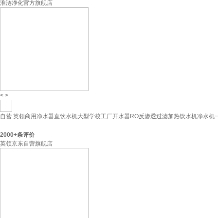
淮涟净化官方旗舰店
<
>
自营
英领商用净水器直饮水机大型学校工厂开水器RO反渗透过滤加热饮水机净水机
2000+
条评价
英领京东自营旗舰店