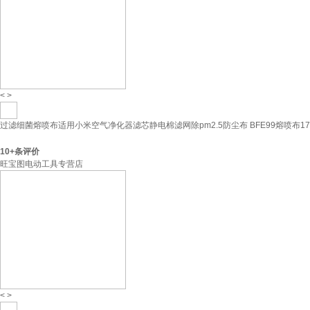
<
>
过滤细菌熔喷布适用小米空气净化器滤芯静电棉滤网除pm2.5防尘布 BFE99熔喷布17.
10+
条评价
旺宝图电动工具专营店
<
>