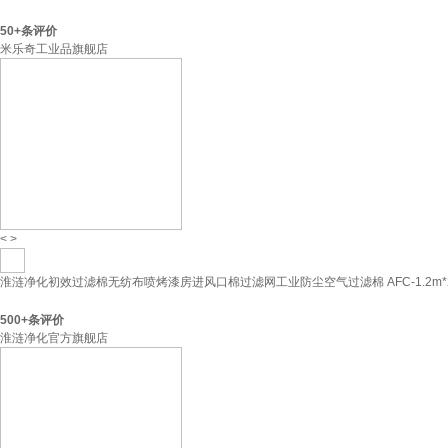
50+
条评价
米乐奇工业品旗舰店
<
>
淮涟净化初效过滤棉无纺布喷烤漆房进风口棉过滤网工业防尘空气过滤棉 AFC-1.2m*2
500+
条评价
淮涟净化官方旗舰店