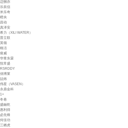
迈恻亦
乐辰信
米乐奇
橙央
昌动
真泽安
希力（XILI WATER）
普立联
英领
格洁
俊威
华青东霖
悦常盛
RSRDDY
俏博莱
喆炜
伟星（VASEN）
永鼎金科
1+
冬巷
盛融乾
惠利得
必先锋
何佳功
三栖虎