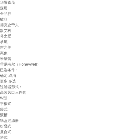
华耀森茂
森用
全品行
敏欣
德克史帝夫
歆艾科
蒋之爱
承琉
吉之美
惠象
米黛蕾
霍尼韦尔（Honeywell）
已选条件：
确定
取消
更多
多选
过滤器形式：
高效风口三件套
W型
平板式
袋式
液槽
纸盒过滤器
折叠式
复合式
塔式