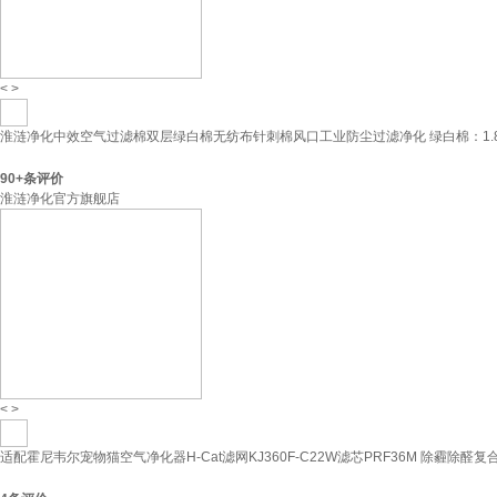
<
>
淮涟净化中效空气过滤棉双层绿白棉无纺布针刺棉风口工业防尘过滤净化 绿白棉：1.8m
90+
条评价
淮涟净化官方旗舰店
<
>
适配霍尼韦尔宠物猫空气净化器H-Cat滤网KJ360F-C22W滤芯PRF36M 除霾除醛复