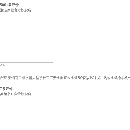
500+
条评价
淮涟净化官方旗舰店
<
>
自营
英领商用净水器大型学校工厂开水器直饮水机RO反渗透过滤加热饮水机净水机
7
条评价
英领京东自营旗舰店