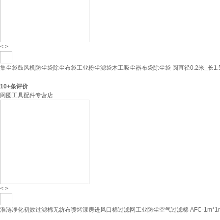
<
>
集尘袋鼓风机防尘袋除尘布袋工业粉尘滤袋木工吸尘器布袋除尘袋 圆直径0.2米_长1.
10+
条评价
网圆工具配件专营店
<
>
淮涟净化初效过滤棉无纺布喷烤漆房进风口棉过滤网工业防尘空气过滤棉 AFC-1m*1m