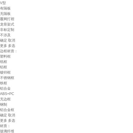
V型
有隔板
无隔板
覆网打褶
龙骨架式
非标定制
不涉及
确定
取消
更多
多选
边框材质：
塑料框
纸框
铝框
镀锌框
不锈钢框
铁框
铝合金
ABS+PC
无边框
钢制
铝合金框
确定
取消
更多
多选
材质：
玻璃纤维