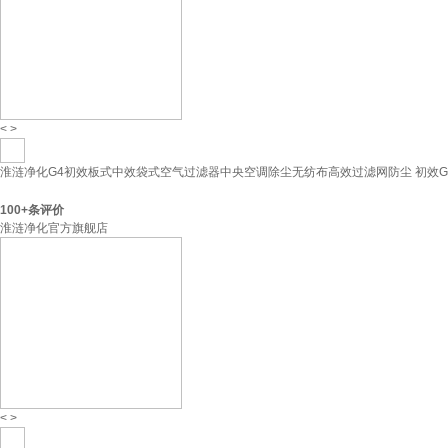
<
>
淮涟净化G4初效板式中效袋式空气过滤器中央空调除尘无纺布高效过滤网防尘 初效G3/G4 
100+
条评价
淮涟净化官方旗舰店
<
>