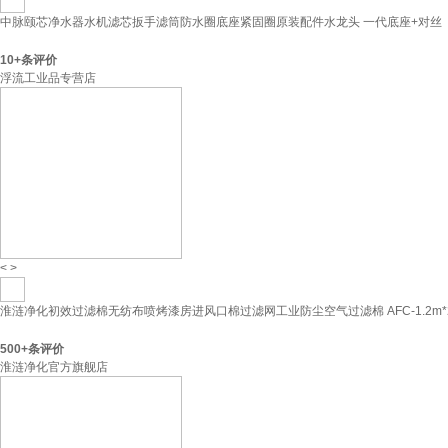
中脉颐芯净水器水机滤芯扳手滤筒防水圈底座紧固圈原装配件水龙头 一代底座+对丝
10+
条评价
浮流工业品专营店
<
>
淮涟净化初效过滤棉无纺布喷烤漆房进风口棉过滤网工业防尘空气过滤棉 AFC-1.2m*2
500+
条评价
淮涟净化官方旗舰店