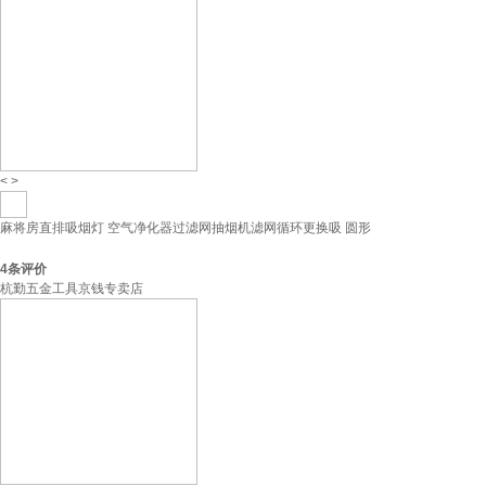
<
>
麻将房直排吸烟灯 空气净化器过滤网抽烟机滤网循环更换吸 圆形
4
条评价
杭勤五金工具京钱专卖店