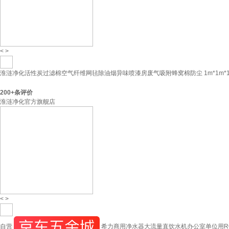
<
>
淮涟净化活性炭过滤棉空气纤维网毡除油烟异味喷漆房废气吸附蜂窝棉防尘 1m*1m*1
200+
条评价
淮涟净化官方旗舰店
<
>
自营
希力商用净水器大流量直饮水机办公室单位用RO