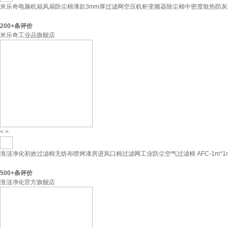
米乐奇电脑机箱风扇防尘棉薄款3mm厚过滤网空压机柜变频器除尘棉中密度散热防灰尘过滤
200+
条评价
米乐奇工业品旗舰店
<
>
淮涟净化初效过滤棉无纺布喷烤漆房进风口棉过滤网工业防尘空气过滤棉 AFC-1m*1m
500+
条评价
淮涟净化官方旗舰店