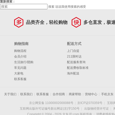
重新搜索：
搜索
说说我使用搜索的感受
品类齐全，轻松购物
多仓直发，极
购物指南
配送方式
购物流程
上门自提
会员介绍
211限时达
生活旅行/团购
配送服务查询
常见问题
配送费收取标准
大家电
海外配送
联系客服
关于我们
|
联系我们
|
联系客服
|
合作招商
|
商家帮助
|
营销中心
|
手机京东
京公网安备 11000002000088号
|
京ICP证070359号
|
互联网
互联网出版许可证编号新出网证(京)字150号
|
出版物经营许可证
|
Copyright © 2004 -
2026
京东JD.com 版权所有
|
消费者维权热线：