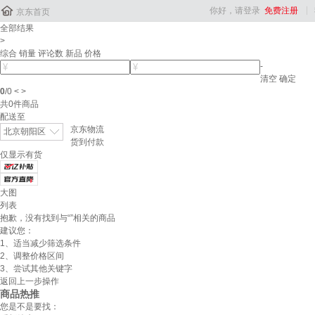

你好，请登录
免费注册
京东首页
全部结果
>
综合
销量
评论数
新品
价格
-
清空
确定
0
/
0
<
>
共
0
件商品
配送至
京东物流
北京朝阳区
货到付款
仅显示有货
大图
列表
抱歉，没有找到与“
”相关的商品
建议您：
1、适当减少筛选条件
2、调整价格区间
3、尝试其他关键字
返回上一步操作
商品热推
您是不是要找：