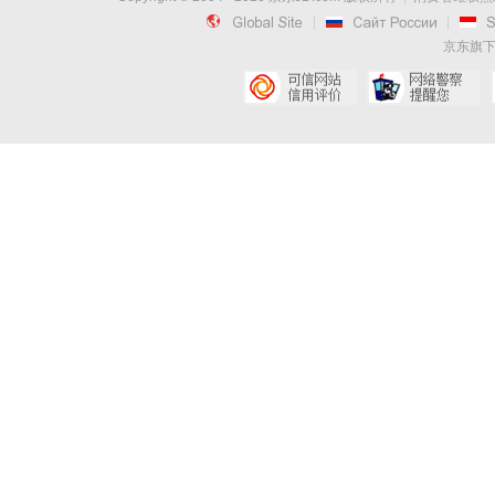

|

|
京东旗