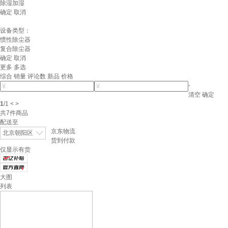
除湿加湿
确定
取消
设备类型：
惯性除尘器
复合除尘器
确定
取消
更多
多选
综合
销量
评论数
新品
价格
-
清空
确定
1
/
1
<
>
共
7
件商品
配送至
京东物流
北京朝阳区
货到付款
仅显示有货
大图
列表