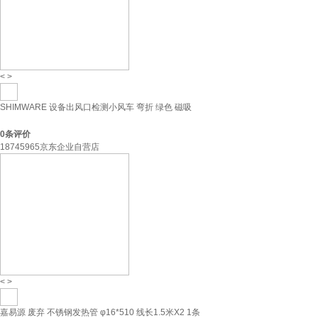
<
>
SHIMWARE 设备出风口检测小风车 弯折 绿色 磁吸
0
条评价
18745965京东企业自营店
<
>
嘉易源 废弃 不锈钢发热管 φ16*510 线长1.5米X2 1条