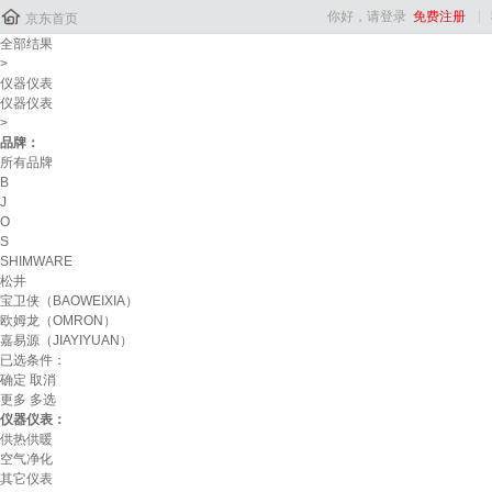

你好，请登录
免费注册
京东首页
全部结果
>
仪器仪表
仪器仪表
>
品牌：
所有品牌
B
J
O
S
SHIMWARE
松井
宝卫侠（BAOWEIXIA）
欧姆龙（OMRON）
嘉易源（JIAYIYUAN）
已选条件：
确定
取消
更多
多选
仪器仪表：
供热供暖
空气净化
其它仪表