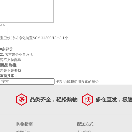
<
>
宝卫侠 冷却净化装置&CY-JH300/13m3 1个
0
条评价
2176京东企业自营店
暂不支持配送
商品热推
您是不是要找：
重新搜索：
搜索
说说我使用搜索的感受
品类齐全，轻松购物
多仓直发，极
购物指南
配送方式