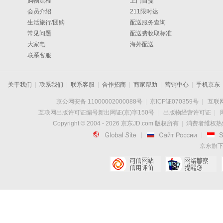
购物流程
上门自提
会员介绍
211限时达
生活旅行/团购
配送服务查询
常见问题
配送费收取标准
大家电
海外配送
联系客服
关于我们
|
联系我们
|
联系客服
|
合作招商
|
商家帮助
|
营销中心
|
手机京东
京公网安备 11000002000088号
|
京ICP证070359号
|
互联网
互联网出版许可证编号新出网证(京)字150号
|
出版物经营许可证
|
Copyright © 2004 -
2026
京东JD.com 版权所有
|
消费者维权热线：

|

|
京东旗