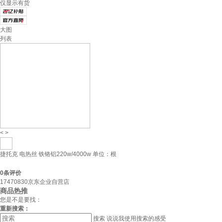
仅显示有货
大图
列表
<
>
捷托克 电热丝 铁铬铝220w/4000w 单位：根
0
条评价
17470830京东企业自营店
商品热推
您是不是要找：
重新搜索：
搜索
说说我使用搜索的感受