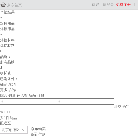

你好，请登录
免费注册
京东首页
全部结果
>
焊接用品
焊接用品
>
焊接材料
焊接材料
>
品牌：
所有品牌
J
捷托克
已选条件：
确定
取消
更多
多选
综合
销量
评论数
新品
价格
-
清空
确定
1
/
1
<
>
共
1
件商品
配送至
京东物流
北京朝阳区
货到付款