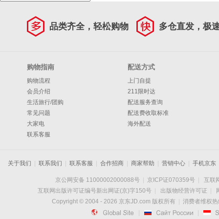
品类齐全，轻松购物
多仓直发，极
购物指南
配送方式
购物流程
上门自提
会员介绍
211限时达
生活旅行/团购
配送服务查询
常见问题
配送费收取标准
大家电
海外配送
联系客服
关于我们
|
联系我们
|
联系客服
|
合作招商
|
商家帮助
|
营销中心
|
手机京东
京公网安备 11000002000088号
|
京ICP证070359号
|
互联网
互联网出版许可证编号新出网证(京)字150号
|
出版物经营许可证
|
Copyright © 2004 -
2026
京东JD.com 版权所有
|
消费者维权热线：

|

|