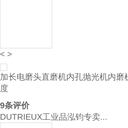
<
>
加长电磨头直磨机内孔抛光机内磨
度
9
条评价
DUTRIEUX工业品泓钧专卖...