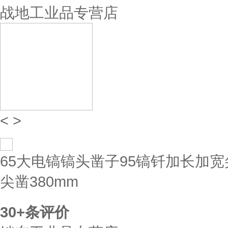
战地工业品专营店
<
>
65大电镐镐头凿子95镐钎加长加
尖凿380mm
30+
条评价