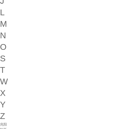
J
L
M
N
O
S
T
W
X
Y
Z
兆阳