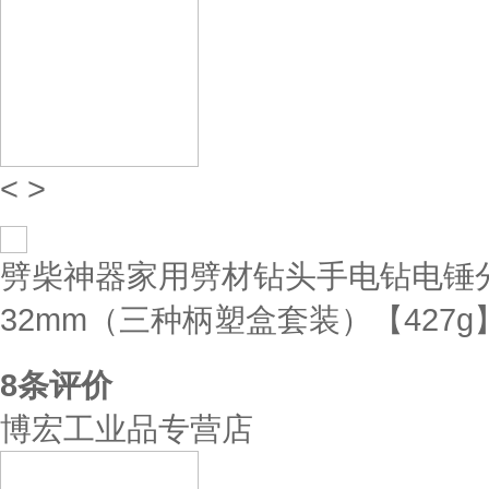
<
>
劈柴神器家用劈材钻头手电钻电锤
32mm（三种柄塑盒套装）【427g
8
条评价
博宏工业品专营店