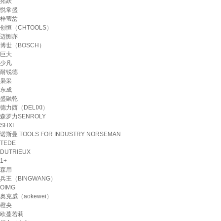
拓跃
悦常盛
梓萤岔
创恒（CHTOOLS）
迈恻亦
博世（BOSCH）
巨大
少凡
耐锐德
枭采
东成
盛融乾
德力西（DELIXI）
森罗力SENROLY
SHXI
诺斯曼 TOOLS FOR INDUSTRY NORSEMAN
TEDE
DUTRIEUX
1+
森用
兵王（BINGWANG）
OIMG
奥克威（aokewei）
橙央
欧蔓若莉