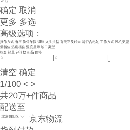
确定
取消
更多
多选
高级选项：
操作方式
电压
质保年限
调速
夹头类型
有无正反转向
是否含电池
工作方式
风机类型
量档位
温度档位
温度显示
坡口类型
综合
销量
评论数
新品
价格
-
清空
确定
1
/
100
<
>
共
20万+
件商品
配送至
京东物流
北京朝阳区