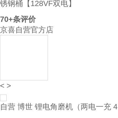
锈钢桶【128VF双电】
70+
条评价
京喜自营官方店
<
>
自营
博世 锂电角磨机（两电一充 4.0