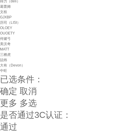
得力（deli）
葛蕾姆
文枝
GJXBP
历司（LISI）
OLOEY
OUOETY
何健弓
美沃奇
MATT
三栖虎
喆炜
大有（Devon）
中旺
已选条件：
确定
取消
更多
多选
是否通过3C认证：
通过