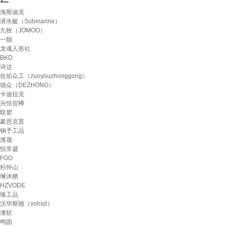
海斯迪克
潜水艇（Submarine）
九牧（JOMOO）
一靓
龙魂人形社
BKD
诗达
佐佑众工（zuoyouzhonggong）
德众（DEZHONG）
卡迪拉克
兴恒贺樽
联塑
豪思克普
钢予工品
潍晟
悦常盛
FGO
杉外山
琳沐栖
HZVODE
臻工品
沃华斯顿（vohsd）
潍软
鸣固