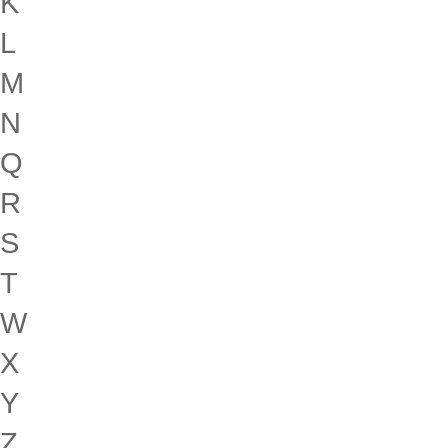
K
L
M
N
Q
R
S
T
W
X
Y
Z