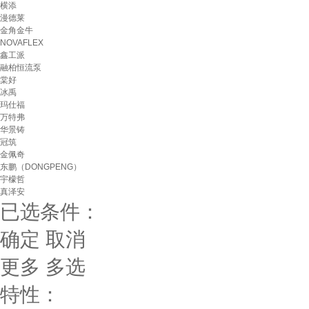
横添
漫德莱
金角金牛
NOVAFLEX
鑫工派
融柏恒流泵
棠好
冰禹
玛仕福
万特弗
华景铸
冠筑
金佩奇
东鹏（DONGPENG）
宇檬哲
真泽安
已选条件：
确定
取消
更多
多选
特性：