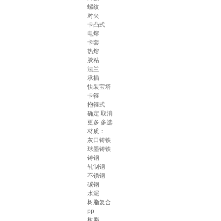
螺纹
对夹
卡凸式
电熔
卡套
热熔
胶粘
法兰
承插
快装宝塔
卡箍
抱箍式
确定
取消
更多
多选
材质：
灰口铸铁
球墨铸铁
铸钢
轧制钢
不锈钢
碳钢
水泥
树脂复合
pp
树脂