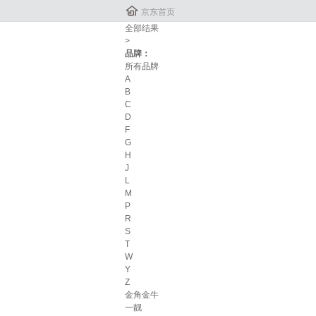

京东首页
全部结果
>
品牌：
所有品牌
A
B
C
D
F
G
H
J
L
M
P
R
S
T
W
Y
Z
金角金牛
一靓