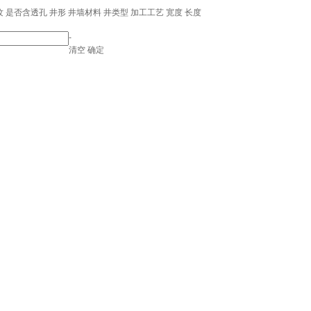
纹
是否含透孔
井形
井墙材料
井类型
加工工艺
宽度
长度
-
清空
确定