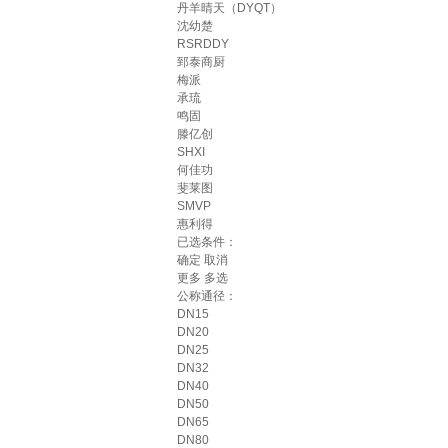
丹羊晴天（DYQT）
沈幼楚
RSRDDY
郅泰商厨
梅派
承琉
鸣固
滕亿创
SHXI
何佳功
斐莱图
SMVP
惠利得
已选条件：
确定
取消
更多
多选
公称通径：
DN15
DN20
DN25
DN32
DN40
DN50
DN65
DN80