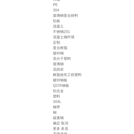
PE
304
玻璃钢复合材料
铝板
混凝土
不锈钢201
混凝土钢纤维
定制
复合树脂
镀锌钢
高分子塑料
玻璃钢
花岗岩
树脂改性工程塑料
镀锌钢板
Q235钢板
铝合金
塑料
304L
钢带
铜
碳素钢
确定
取消
更多
多选