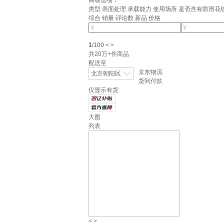
高级选项：
类型
表面处理
承载能力
使用场所
是否含有防滑花
综合
销量
评论数
新品
价格
1
/
100
<
>
共
20万+
件商品
配送至
京东物流
北京朝阳区
货到付款
仅显示有货
大图
列表
<
>