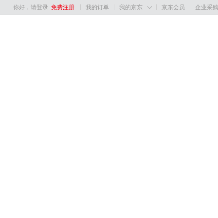
你好，请登录
免费注册
我的订单
我的京东
京东会员
企业采
