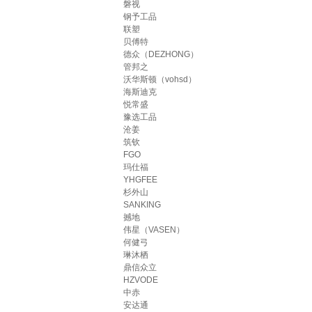
磐视
钢予工品
联塑
贝傅特
德众（DEZHONG）
管邦之
沃华斯顿（vohsd）
海斯迪克
悦常盛
豫选工品
沧姜
筑钦
FGO
玛仕福
YHGFEE
杉外山
SANKING
撼地
伟星（VASEN）
何健弓
琳沐栖
鼎信众立
HZVODE
中赤
安达通