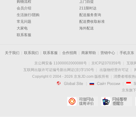
购物流程
上门自提
会员介绍
211限时达
生活旅行/团购
配送服务查询
常见问题
配送费收取标准
大家电
海外配送
联系客服
关于我们
|
联系我们
|
联系客服
|
合作招商
|
商家帮助
|
营销中心
|
手机京东
京公网安备 11000002000088号
|
京ICP证070359号
|
互联网
互联网出版许可证编号新出网证(京)字150号
|
出版物经营许可证
|
Copyright © 2004 -
2026
京东JD.com 版权所有
|
消费者维权热线：

|

|
京东旗