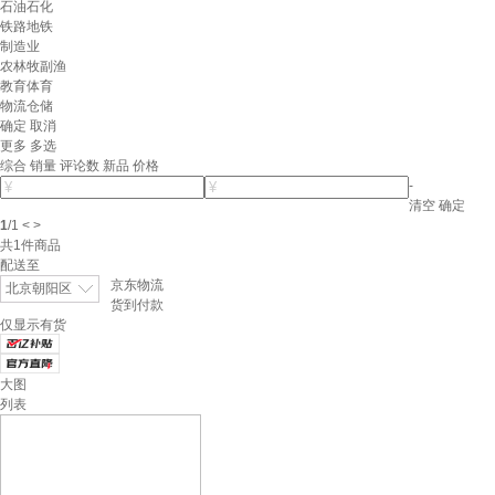
石油石化
铁路地铁
制造业
农林牧副渔
教育体育
物流仓储
确定
取消
更多
多选
综合
销量
评论数
新品
价格
-
清空
确定
1
/
1
<
>
共
1
件商品
配送至
京东物流
北京朝阳区
货到付款
仅显示有货
大图
列表