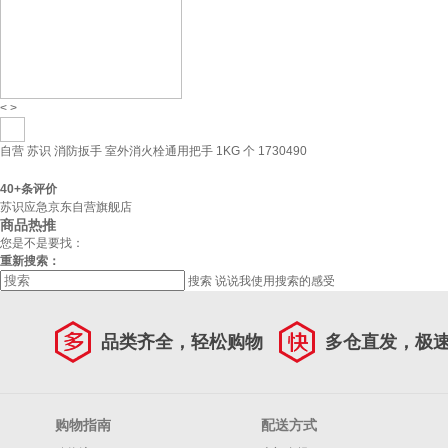
<
>
自营
苏识 消防扳手 室外消火栓通用把手 1KG 个 1730490
40+
条评价
苏识应急京东自营旗舰店
商品热推
您是不是要找：
重新搜索：
搜索
说说我使用搜索的感受
品类齐全，轻松购物
多仓直发，极
购物指南
配送方式