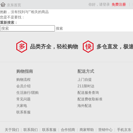

你好，请登录
免费注册
京东首页
抱歉，没有找到与“
”相关的商品
您是不是要找：
重新搜索：
搜索
品类齐全，轻松购物
多仓直发，极
购物指南
配送方式
购物流程
上门自提
会员介绍
211限时达
生活旅行/团购
配送服务查询
常见问题
配送费收取标准
大家电
海外配送
联系客服
关于我们
|
联系我们
|
联系客服
|
合作招商
|
商家帮助
|
营销中心
|
手机京东