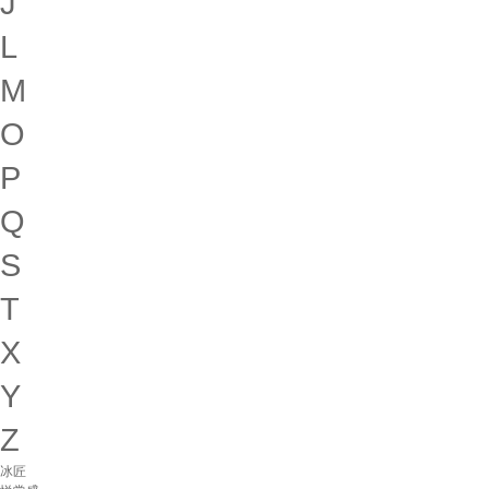
J
L
M
O
P
Q
S
T
X
Y
Z
冰匠