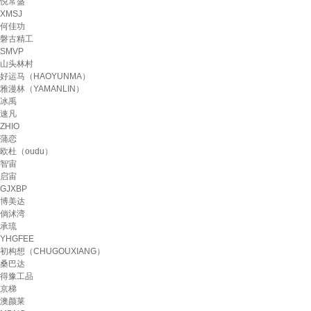
悦常盛
XMSJ
何佳功
磐古精工
SMVP
山头林村
好运马（HAOYUNMA）
雅漫林（YAMANLIN）
冰禹
速凡
ZHIO
蒲恋
欧杜（oudu）
智宙
启宙
GJXBP
博美达
倘沭湾
承琉
YHGFEE
初构想（CHUGOUXIANG）
桑巴达
得豫工品
京梯
澳颜莱