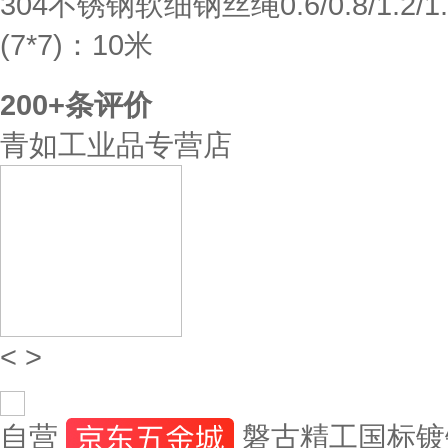
304不锈钢软细钢丝绳0.6/0.8/1.2/1
(7*7)：10米
200+
条评价
青如工业品专营店
<
>
自营
磐古精工国标镀