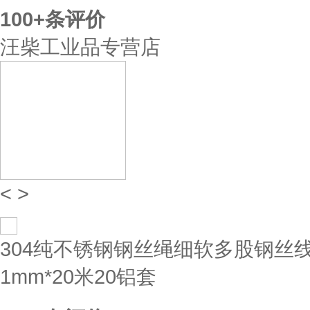
100+
条评价
汪柴工业品专营店
<
>
304纯不锈钢钢丝绳细软多股钢丝线晒
1mm*20米20铝套