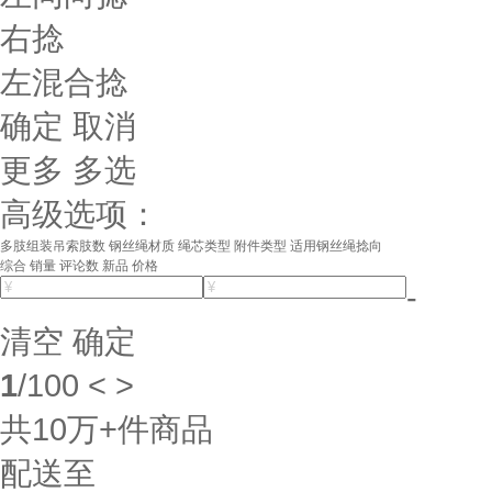
右捻
左混合捻
确定
取消
更多
多选
高级选项：
多肢组装吊索肢数
钢丝绳材质
绳芯类型
附件类型
适用钢丝绳捻向
综合
销量
评论数
新品
价格
-
清空
确定
1
/
100
<
>
共
10万+
件商品
配送至