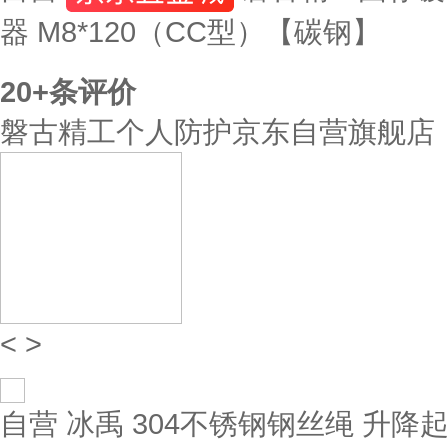
器 M8*120（CC型）【碳钢】
20+
条评价
磐古精工个人防护京东自营旗舰店
<
>
自营
冰禹 304不锈钢钢丝绳 升降