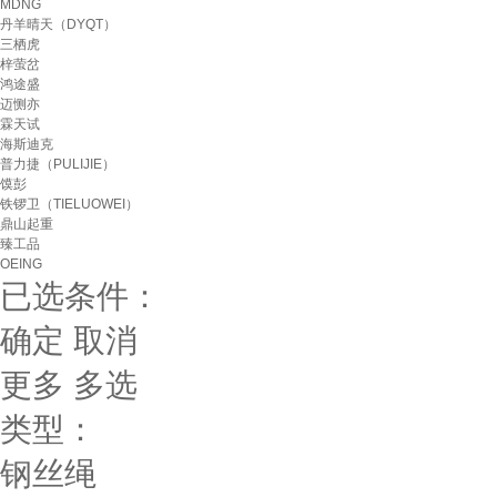
MDNG
丹羊晴天（DYQT）
三栖虎
梓萤岔
鸿途盛
迈恻亦
霖天试
海斯迪克
普力捷（PULIJIE）
馍彭
铁锣卫（TIELUOWEI）
鼎山起重
臻工品
OEING
已选条件：
确定
取消
更多
多选
类型：
钢丝绳