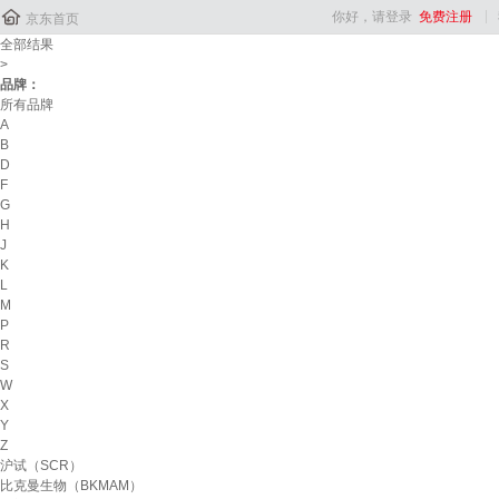

你好，请登录
免费注册
京东首页
全部结果
>
品牌：
所有品牌
A
B
D
F
G
H
J
K
L
M
P
R
S
W
X
Y
Z
沪试（SCR）
比克曼生物（BKMAM）