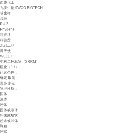
西陇化工
九沃生物 9WOO BIOTECH
瑞生祥
茂捷
RUIZI
Phygene
科睿才
梓萤岔
北部工品
懿天使
WELET
中科二环标物（SRRM）
巨化（JH）
已选条件：
确定
取消
更多
多选
物理性质：
固体
液体
粉体
固体或液体
粉末或块状
粉末或晶体
颗粒
粉状