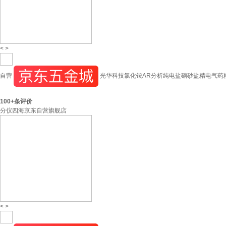
<
>
自营
光华科技氯化铵AR分析纯电盐硇砂盐精电气药粉实验室
100+
条评价
分仪四海京东自营旗舰店
<
>