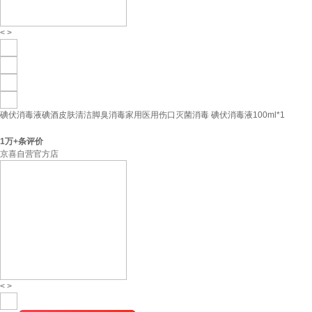
<
>
碘伏消毒液碘酒皮肤清洁脚臭消毒家用医用伤口灭菌消毒 碘伏消毒液100ml*1
1万+
条评价
京喜自营官方店
<
>