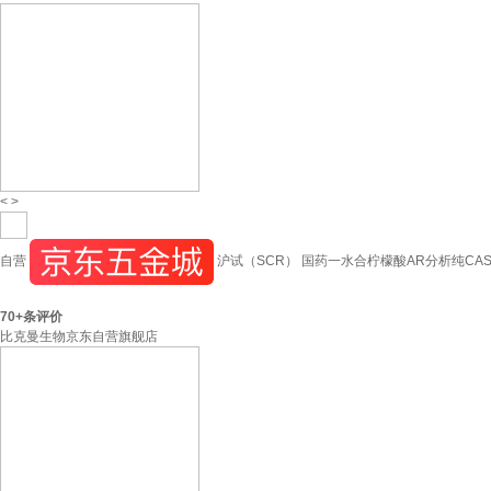
<
>
自营
沪试（SCR） 国药一水合柠檬酸AR分析纯CAS号59
70+
条评价
比克曼生物京东自营旗舰店