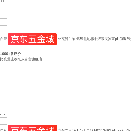
<
>
自营
比克曼生物 氢氧化钠标准溶液实验室pH值调节分析
1000+
条评价
比克曼生物京东自营旗舰店
<
>
自营
安耐吉 &3A 1,4-丁二醇 M0113463 AR,≥99.5% 5