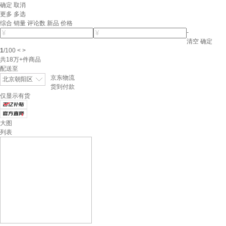
确定
取消
更多
多选
综合
销量
评论数
新品
价格
-
清空
确定
1
/
100
<
>
共
18万+
件商品
配送至
京东物流
北京朝阳区
货到付款
仅显示有货
大图
列表