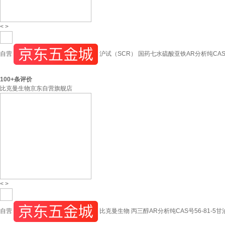
<
>
自营
沪试（SCR） 国药七水硫酸亚铁AR分析纯CAS号77
100+
条评价
比克曼生物京东自营旗舰店
<
>
自营
比克曼生物 丙三醇AR分析纯CAS号56-81-5