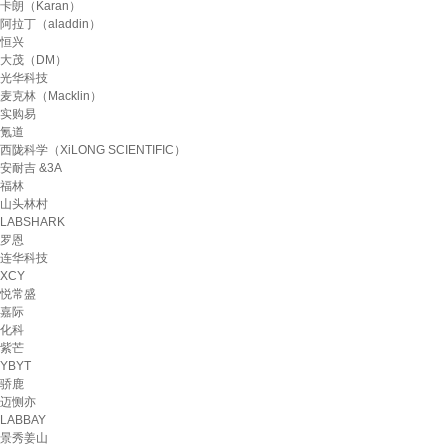
卡朗（Karan）
阿拉丁（aladdin）
恒兴
大茂（DM）
光华科技
麦克林（Macklin）
实购易
氪道
西陇科学（XiLONG SCIENTIFIC）
安耐吉 &3A
福林
山头林村
LABSHARK
罗恩
连华科技
XCY
悦常盛
嘉际
化科
紫芒
YBYT
骄鹿
迈恻亦
LABBAY
景秀姜山