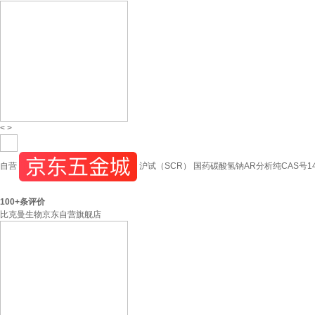
<
>
自营
沪试（SCR） 国药碳酸氢钠AR分析纯CAS号144
100+
条评价
比克曼生物京东自营旗舰店