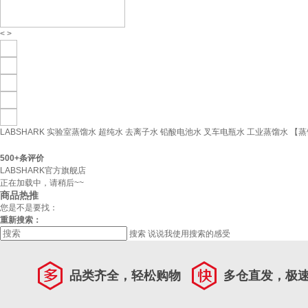
<
>
LABSHARK 实验室蒸馏水 超纯水 去离子水 铅酸电池水 叉车电瓶水 工业蒸馏水 【蒸馏
500+
条评价
LABSHARK官方旗舰店
正在加载中，请稍后~~
商品热推
您是不是要找：
重新搜索：
搜索
说说我使用搜索的感受
品类齐全，轻松购物
多仓直发，极