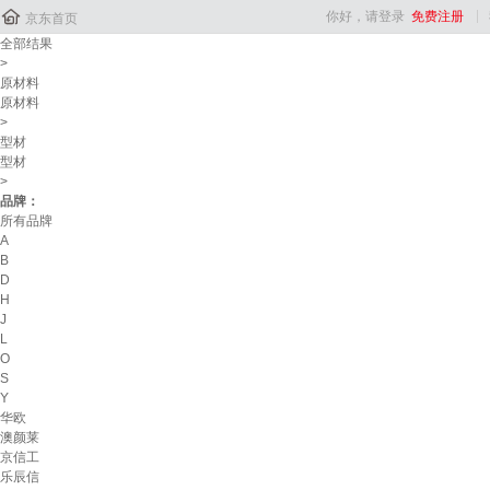

你好，请登录
免费注册
京东首页
全部结果
>
原材料
原材料
>
型材
型材
>
品牌：
所有品牌
A
B
D
H
J
L
O
S
Y
华欧
澳颜莱
京信工
乐辰信