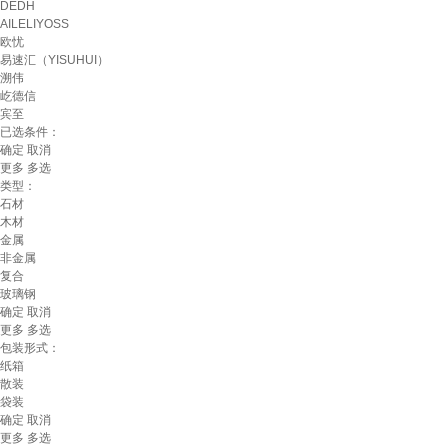
DEDH
AILELIYOSS
欧忧
易速汇（YISUHUI）
溯伟
屹德信
宾至
已选条件：
确定
取消
更多
多选
类型：
石材
木材
金属
非金属
复合
玻璃钢
确定
取消
更多
多选
包装形式：
纸箱
散装
袋装
确定
取消
更多
多选