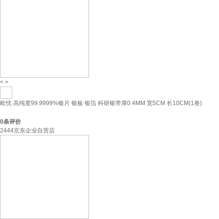
<
>
欧忧 高纯度99.9999%银片 银板 银箔 科研银带厚0.4MM 宽5CM 长10CM(1卷)
0
条评价
2444京东企业自营店