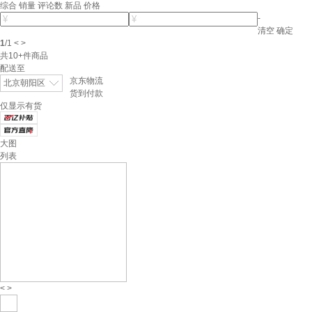
综合
销量
评论数
新品
价格
-
清空
确定
1
/
1
<
>
共
10+
件商品
配送至
京东物流
北京朝阳区
货到付款
仅显示有货
大图
列表
<
>