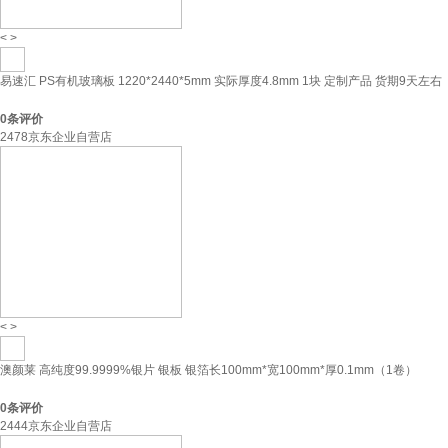
<
>
易速汇 PS有机玻璃板 1220*2440*5mm 实际厚度4.8mm 1块 定制产品 货期9天左右
0
条评价
2478京东企业自营店
<
>
澳颜莱 高纯度99.9999%银片 银板 银箔长100mm*宽100mm*厚0.1mm（1卷）
0
条评价
2444京东企业自营店