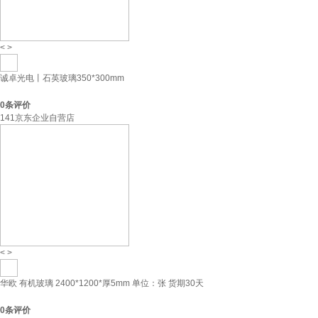
<
>
诚卓光电丨石英玻璃350*300mm
0
条评价
141京东企业自营店
<
>
华欧 有机玻璃 2400*1200*厚5mm 单位：张 货期30天
0
条评价