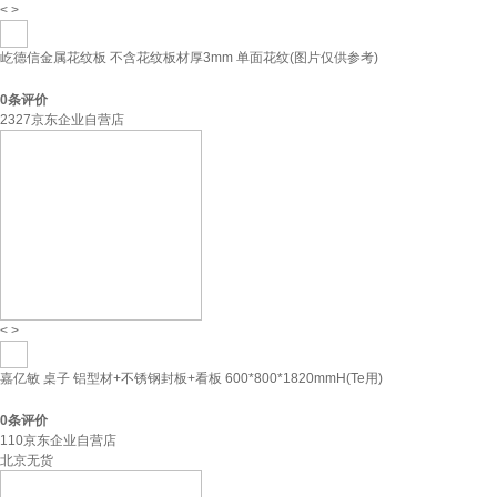
<
>
屹德信金属花纹板 不含花纹板材厚3mm 单面花纹(图片仅供参考)
0
条评价
2327京东企业自营店
<
>
嘉亿敏 桌子 铝型材+不锈钢封板+看板 600*800*1820mmH(Te用)
0
条评价
110京东企业自营店
北京无货