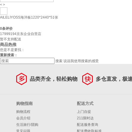
<
>
AILELIYOSS海洋板1220*2440*51张
0
条评价
17999194京东企业自营店
暂不支持配送
商品热推
您是不是要找：
重新搜索：
搜索
说说我使用搜索的感受
品类齐全，轻松购物
多仓直发，极
购物指南
配送方式
购物流程
上门自提
会员介绍
211限时达
生活旅行/团购
配送服务查询
常见问题
配送费收取标准