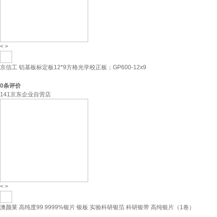
<
>
京信工 铝基板标定板12*9方格光学校正板；GP600-12x9
0
条评价
141京东企业自营店
<
>
澳颜莱 高纯度99.9999%银片 银板 实验科研银箔 科研银带 高纯银片（1卷）