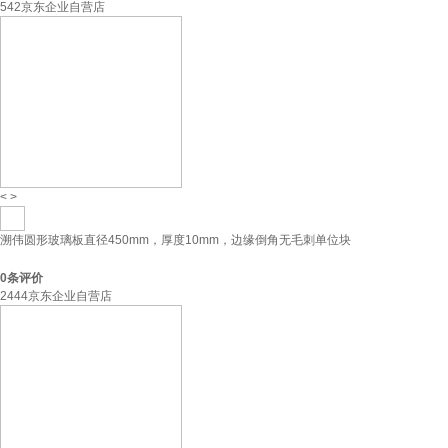
542京东企业自营店
<
>
溯伟圆形玻璃板直径450mm，厚度10mm，边缘倒角无毛刺单位块
0
条评价
2444京东企业自营店