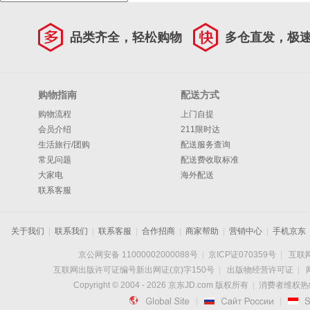
品类齐全，轻松购物
多仓直发，极
购物指南
配送方式
购物流程
上门自提
会员介绍
211限时达
生活旅行/团购
配送服务查询
常见问题
配送费收取标准
大家电
海外配送
联系客服
关于我们
|
联系我们
|
联系客服
|
合作招商
|
商家帮助
|
营销中心
|
手机京东
京公网安备 11000002000088号
|
京ICP证070359号
|
互联网
互联网出版许可证编号新出网证(京)字150号
|
出版物经营许可证
|
Copyright © 2004 -
2026
京东JD.com 版权所有
|
消费者维权热线：

|

|