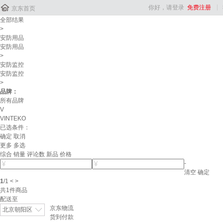

你好，请登录
免费注册
京东首页
全部结果
>
安防用品
安防用品
>
安防监控
安防监控
>
品牌：
所有品牌
V
VINTEKO
已选条件：
确定
取消
更多
多选
综合
销量
评论数
新品
价格
-
清空
确定
1
/
1
<
>
共
1
件商品
配送至
京东物流
北京朝阳区
货到付款