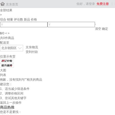

你好，请登录
免费注册
京东首页
全部结果
>
综合
销量
评论数
新品
价格
-
清空
确定
0
/
0
<
>
共
0
件商品
配送至
京东物流
北京朝阳区
货到付款
仅显示有货
大图
列表
抱歉，没有找到与“
”相关的商品
建议您：
1、适当减少筛选条件
2、调整价格区间
3、尝试其他关键字
返回上一步操作
商品热推
您是不是要找：