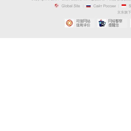

|

|
京东旗