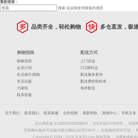
重新搜索：
搜索
说说我使用搜索的感受
品类齐全，轻松购物
多仓直发，极
购物指南
配送方式
购物流程
上门自提
会员介绍
211限时达
生活旅行/团购
配送服务查询
常见问题
配送费收取标准
大家电
海外配送
联系客服
关于我们
|
联系我们
|
联系客服
|
合作招商
|
商家帮助
|
营销中心
|
手机京东
京公网安备 11000002000088号
|
京ICP证070359号
|
互联网
互联网出版许可证编号新出网证(京)字150号
|
出版物经营许可证
|
Copyright © 2004 -
2026
京东JD.com 版权所有
|
消费者维权热线：