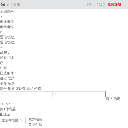

你好，请登录
免费注册
京东首页
全部结果
>
电线电缆
电线电缆
>
通信/光缆
通信/光缆
>
品牌：
所有品牌
Q
仟炬
已选条件：
确定
取消
更多
多选
综合
销量
评论数
新品
价格
-
清空
确定
1
/
1
<
>
共
1
件商品
配送至
京东物流
北京朝阳区
货到付款