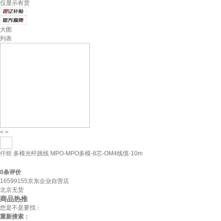
仅显示有货
大图
列表
<
>
仟炬 多模光纤跳线 MPO-MPO多模-8芯-OM4线缆-10m
0
条评价
16599155京东企业自营店
北京无货
商品热推
您是不是要找：
重新搜索：