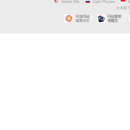

|

|
京东旗