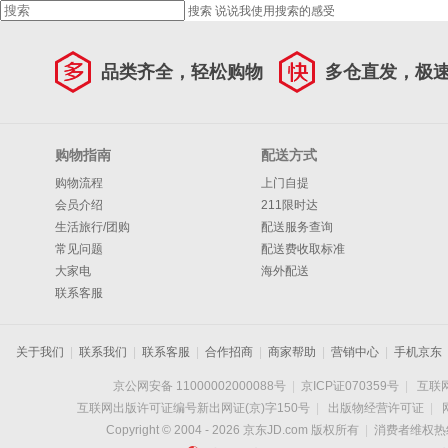
搜索
说说我使用搜索的感受
品类齐全，轻松购物
多仓直发，极
购物指南
配送方式
购物流程
上门自提
会员介绍
211限时达
生活旅行/团购
配送服务查询
常见问题
配送费收取标准
大家电
海外配送
联系客服
关于我们
|
联系我们
|
联系客服
|
合作招商
|
商家帮助
|
营销中心
|
手机京东
京公网安备 11000002000088号
|
京ICP证070359号
|
互联网
互联网出版许可证编号新出网证(京)字150号
|
出版物经营许可证
|
Copyright © 2004 -
2026
京东JD.com 版权所有
|
消费者维权热线：