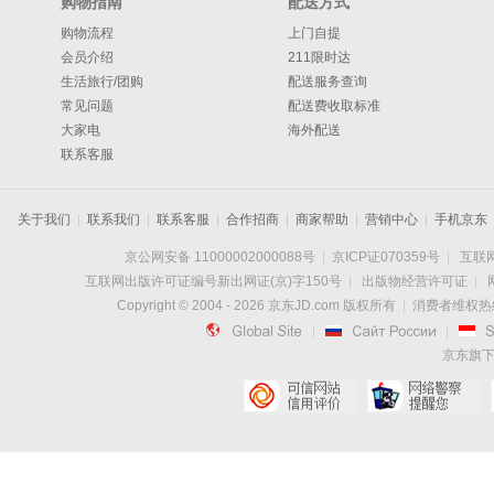
购物指南
配送方式
购物流程
上门自提
会员介绍
211限时达
生活旅行/团购
配送服务查询
常见问题
配送费收取标准
大家电
海外配送
联系客服
关于我们
|
联系我们
|
联系客服
|
合作招商
|
商家帮助
|
营销中心
|
手机京东
京公网安备 11000002000088号
|
京ICP证070359号
|
互联网
互联网出版许可证编号新出网证(京)字150号
|
出版物经营许可证
|
Copyright © 2004 -
2026
京东JD.com 版权所有
|
消费者维权热线：

|

|
京东旗