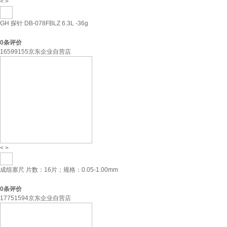
<
>
GH 探针 DB-078FBLZ 6.3L -36g
0
条评价
16599155京东企业自营店
<
>
成组塞尺 片数：16片；规格：0.05-1.00mm
0
条评价
17751594京东企业自营店