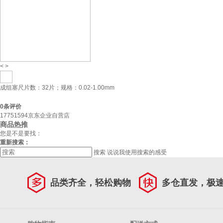
<
>
成组塞尺片数：32片；规格：0.02-1.00mm
0
条评价
17751594京东企业自营店
商品热推
您是不是要找：
重新搜索：
搜索
说说我使用搜索的感受
品类齐全，轻松购物
多仓直发，极