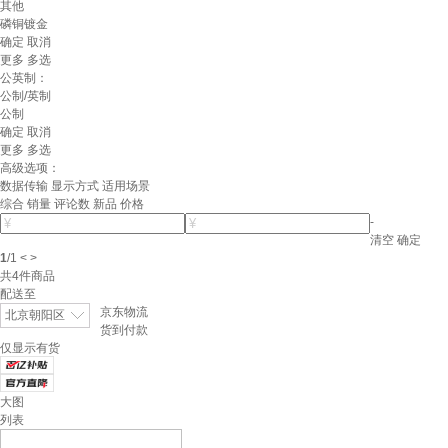
其他
磷铜镀金
确定
取消
更多
多选
公英制：
公制/英制
公制
确定
取消
更多
多选
高级选项：
数据传输
显示方式
适用场景
综合
销量
评论数
新品
价格
-
清空
确定
1
/
1
<
>
共
4
件商品
配送至
京东物流
北京朝阳区
货到付款
仅显示有货
大图
列表