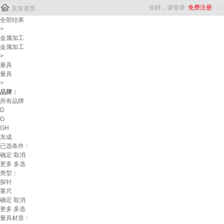

你好，请登录
免费注册
京东首页
全部结果
>
金属加工
金属加工
>
量具
量具
>
品牌：
所有品牌
D
G
GH
东成
已选条件：
确定
取消
更多
多选
类型：
探针
塞尺
确定
取消
更多
多选
量具材质：