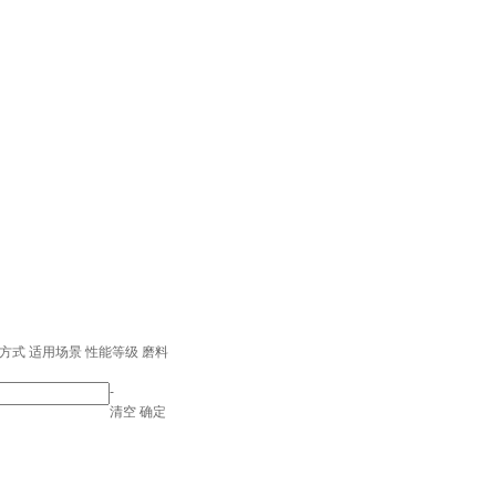
方式
适用场景
性能等级
磨料
-
清空
确定