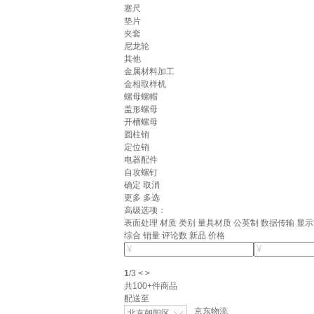
塞尺
垫片
夹套
尼龙轮
其他
金属材料加工
金相取样机
螺母螺帽
盖形螺母
开槽螺母
圆柱销
定位销
电器配件
自攻螺钉
确定
取消
更多
多选
高级选项：
表面处理
材质
类别
量具材质
公英制
数据传输
显示
综合
销量
评论数
新品
价格
1
/
3
<
>
共
100+
件商品
配送至
京东物流
北京朝阳区