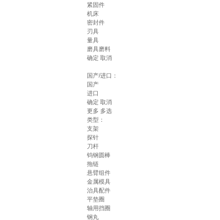
紧固件
机床
密封件
刃具
量具
磨具磨料
确定
取消
国产/进口：
国产
进口
确定
取消
更多
多选
类型：
支架
探针
刀杆
钨钢圆棒
拖链
悬臂组件
金属模具
治具配件
平垫圈
轴用挡圈
钢丸