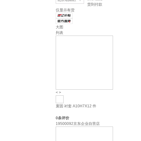
货到付款
仅显示有货
大图
列表
<
>
寰固 衬套 A10H7X12 件
0
条评价
19500092京东企业自营店