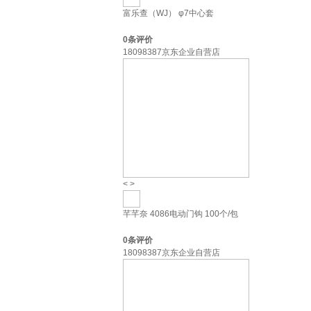
富乐查（WJ） φ7中心套
0
条评价
18098387京东企业自营店
<
>
芊芊奈 4086电动门钩 100个/包
0
条评价
18098387京东企业自营店