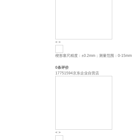
<
>
楔形塞尺精度：±0.2mm；测量范围：0-15mm
0
条评价
17751594京东企业自营店
<
>