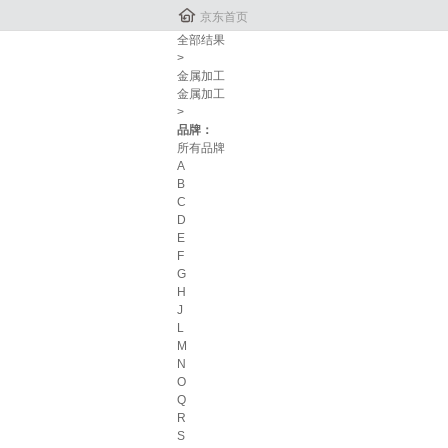

京东首页
全部结果
>
金属加工
金属加工
>
品牌：
所有品牌
A
B
C
D
E
F
G
H
J
L
M
N
O
Q
R
S