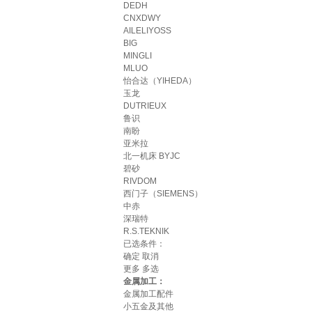
DEDH
CNXDWY
AILELIYOSS
BIG
MINGLI
MLUO
怡合达（YIHEDA）
玉龙
DUTRIEUX
鲁识
南盼
亚米拉
北一机床 BYJC
碧砂
RIVDOM
西门子（SIEMENS）
中赤
深瑞特
R.S.TEKNIK
已选条件：
确定
取消
更多
多选
金属加工：
金属加工配件
小五金及其他