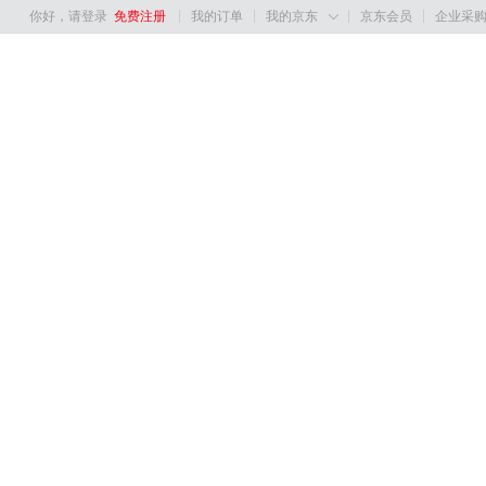
你好，请登录
免费注册
我的订单
我的京东
京东会员
企业采
