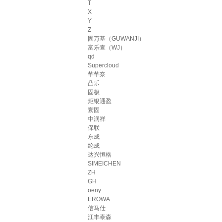
T
X
Y
Z
固万基（GUWANJI）
富乐查（WJ）
qd
Supercloud
芊芊奈
凸乐
固极
炬银通盈
寰固
中润祥
保联
东成
纶成
达兴恒格
SIMEICHEN
ZH
GH
oeny
EROWA
信马仕
江丰泰森