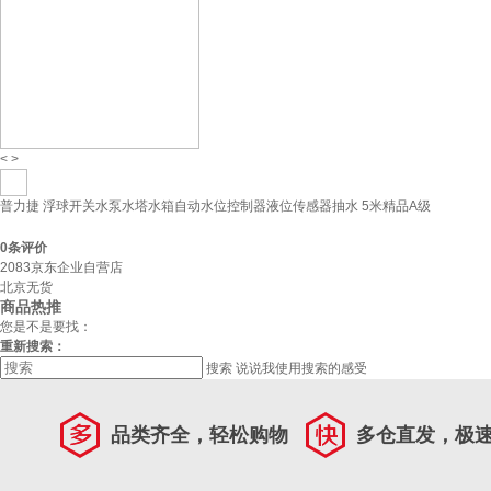
<
>
普力捷 浮球开关水泵水塔水箱自动水位控制器液位传感器抽水 5米精品A级
0
条评价
2083京东企业自营店
北京无货
商品热推
您是不是要找：
重新搜索：
搜索
说说我使用搜索的感受
品类齐全，轻松购物
多仓直发，极