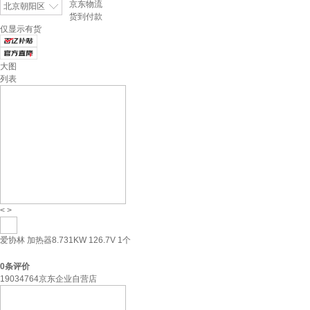
京东物流
北京朝阳区
货到付款
仅显示有货
大图
列表
<
>
爱协林 加热器8.731KW 126.7V 1个
0
条评价
19034764京东企业自营店