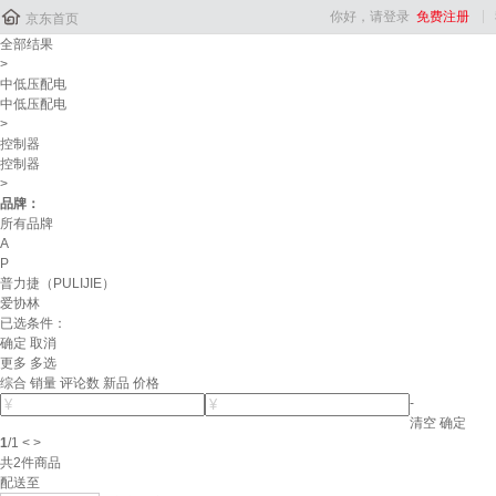

你好，请登录
免费注册
京东首页
全部结果
>
中低压配电
中低压配电
>
控制器
控制器
>
品牌：
所有品牌
A
P
普力捷（PULIJIE）
爱协林
已选条件：
确定
取消
更多
多选
综合
销量
评论数
新品
价格
-
清空
确定
1
/
1
<
>
共
2
件商品
配送至