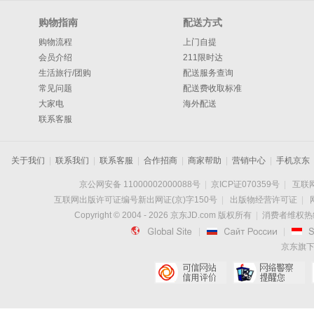
购物指南
配送方式
购物流程
上门自提
会员介绍
211限时达
生活旅行/团购
配送服务查询
常见问题
配送费收取标准
大家电
海外配送
联系客服
关于我们
|
联系我们
|
联系客服
|
合作招商
|
商家帮助
|
营销中心
|
手机京东
京公网安备 11000002000088号
|
京ICP证070359号
|
互联网
互联网出版许可证编号新出网证(京)字150号
|
出版物经营许可证
|
Copyright © 2004 -
2026
京东JD.com 版权所有
|
消费者维权热线：

|

|
京东旗