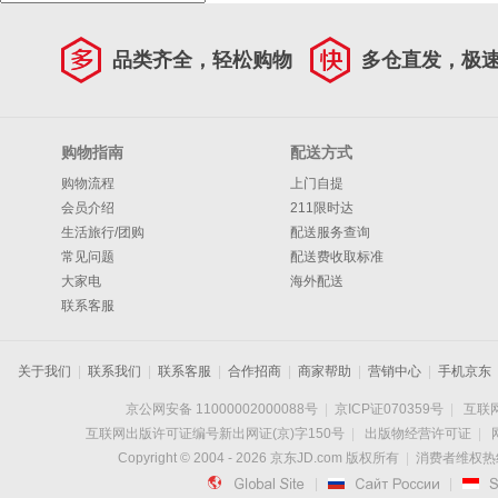
品类齐全，轻松购物
多仓直发，极
购物指南
配送方式
购物流程
上门自提
会员介绍
211限时达
生活旅行/团购
配送服务查询
常见问题
配送费收取标准
大家电
海外配送
联系客服
关于我们
|
联系我们
|
联系客服
|
合作招商
|
商家帮助
|
营销中心
|
手机京东
京公网安备 11000002000088号
|
京ICP证070359号
|
互联网
互联网出版许可证编号新出网证(京)字150号
|
出版物经营许可证
|
Copyright © 2004 -
2026
京东JD.com 版权所有
|
消费者维权热线：

|

|