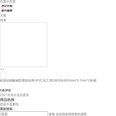
仅显示有货
大图
列表
<
>
屹德信耐酸碱防腐蚀加厚UPVC化工管DN50外径63mm*4.7mm*2米/根
0
条评价
2327京东企业自营店
商品热推
您是不是要找：
重新搜索：
搜索
说说我使用搜索的感受