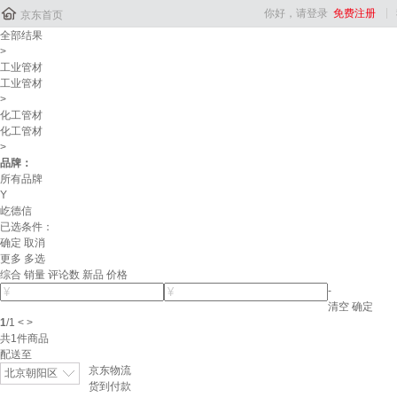

你好，请登录
免费注册
京东首页
全部结果
>
工业管材
工业管材
>
化工管材
化工管材
>
品牌：
所有品牌
Y
屹德信
已选条件：
确定
取消
更多
多选
综合
销量
评论数
新品
价格
-
清空
确定
1
/
1
<
>
共
1
件商品
配送至
京东物流
北京朝阳区
货到付款