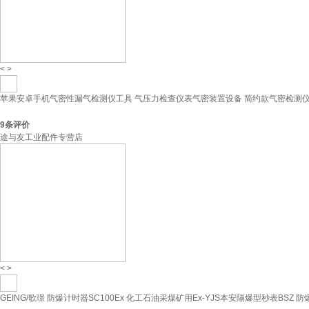
<
>
苹果安卓手机气密性漏气检测仪工具 气压力检查仪表气密装置设备 简约款气密检测仪
9
条评价
途与友工业配件专营店
<
>
GEING/歌璟 防爆计时器SC100Ex 化工石油采煤矿用Ex-YJS本安隔爆型秒表BSZ 防