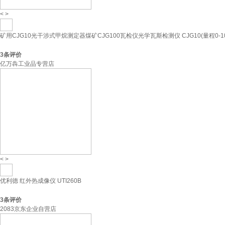
<
>
矿用CJG10光干涉式甲烷测定器煤矿CJG100瓦检仪光学瓦斯检测仪 CJG10(量程0-10
3
条评价
亿万犇工业品专营店
<
>
优利德 红外热成像仪 UTI260B
3
条评价
2083京东企业自营店