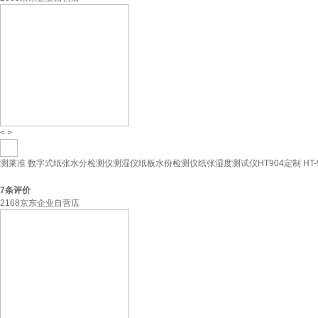
<
>
测莱准 数字式纸张水分检测仪测湿仪纸板水份检测仪纸张湿度测试仪HT904定制 HT-90
7
条评价
2168京东企业自营店