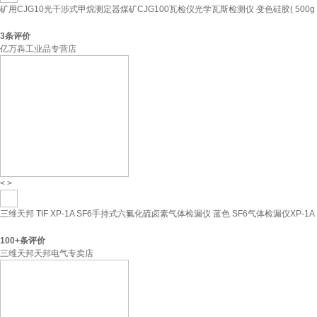
矿用CJG10光干涉式甲烷测定器煤矿CJG100瓦检仪光学瓦斯检测仪 变色硅胶( 500g 
3
条评价
亿万犇工业品专营店
<
>
三维天邦 TIF XP-1A SF6手持式六氟化硫卤素气体检漏仪 蓝色 SF6气体检漏仪XP-1A
100+
条评价
三维天邦天邦电气专卖店