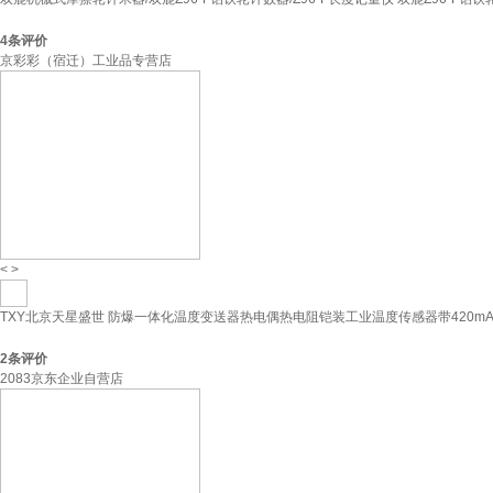
4
条评价
京彩彩（宿迁）工业品专营店
<
>
TXY北京天星盛世 防爆一体化温度变送器热电偶热电阻铠装工业温度传感器带420m
2
条评价
2083京东企业自营店