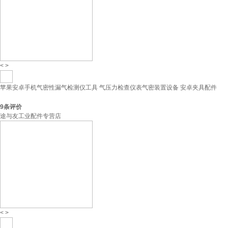
<
>
苹果安卓手机气密性漏气检测仪工具 气压力检查仪表气密装置设备 安卓夹具配件
9
条评价
途与友工业配件专营店
<
>