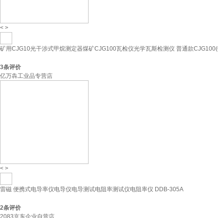
<
>
矿用CJG10光干涉式甲烷测定器煤矿CJG100瓦检仪光学瓦斯检测仪 普通款CJG100(0-
3
条评价
亿万犇工业品专营店
<
>
雷磁 便携式电导率仪电导仪电导测试电阻率测试仪电阻率仪 DDB-305A
2
条评价
2083京东企业自营店