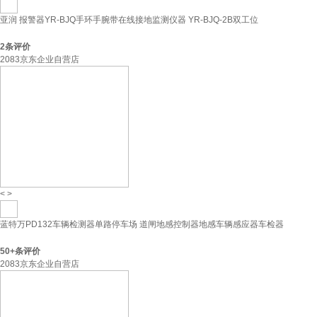
亚润 报警器YR-BJQ手环手腕带在线接地监测仪器 YR-BJQ-2B双工位
2
条评价
2083京东企业自营店
<
>
蓝特万PD132车辆检测器单路停车场 道闸地感控制器地感车辆感应器车检器
50+
条评价
2083京东企业自营店