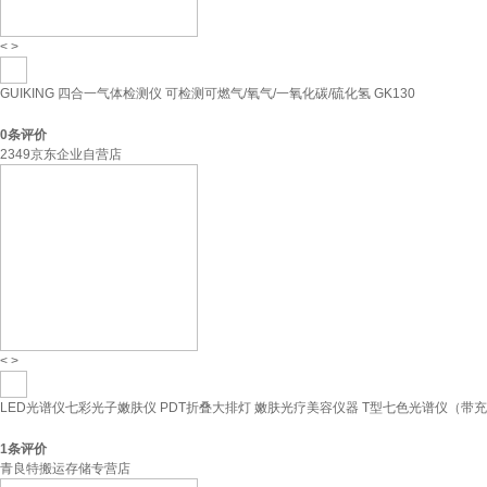
<
>
GUIKING 四合一气体检测仪 可检测可燃气/氧气/一氧化碳/硫化氢 GK130
0
条评价
2349京东企业自营店
<
>
LED光谱仪七彩光子嫩肤仪 PDT折叠大排灯 嫩肤光疗美容仪器 T型七色光谱仪（带
1
条评价
青良特搬运存储专营店