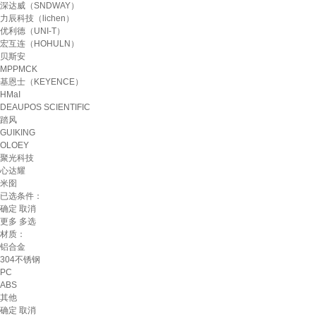
深达威（SNDWAY）
力辰科技（lichen）
优利德（UNI-T）
宏互连（HOHULN）
贝斯安
MPPMCK
基恩士（KEYENCE）
HMaI
DEAUPOS SCIENTIFIC
踏风
GUIKING
OLOEY
聚光科技
心达耀
米囹
已选条件：
确定
取消
更多
多选
材质：
铝合金
304不锈钢
PC
ABS
其他
确定
取消