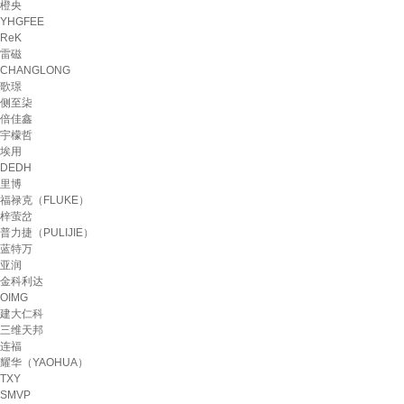
橙央
YHGFEE
ReK
雷磁
CHANGLONG
歌璟
侧至柒
倍佳鑫
宇檬哲
埃用
DEDH
里博
福禄克（FLUKE）
梓萤岔
普力捷（PULIJIE）
蓝特万
亚润
金科利达
OIMG
建大仁科
三维天邦
连福
耀华（YAOHUA）
TXY
SMVP