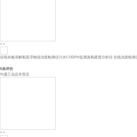
<
>
在线余氯溶解氧悬浮物混浊度检测仪污水CODPH监测臭氧硬度分析仪 在线浊度检测仪HR
9
条评价
均晟工业品专营店
<
>