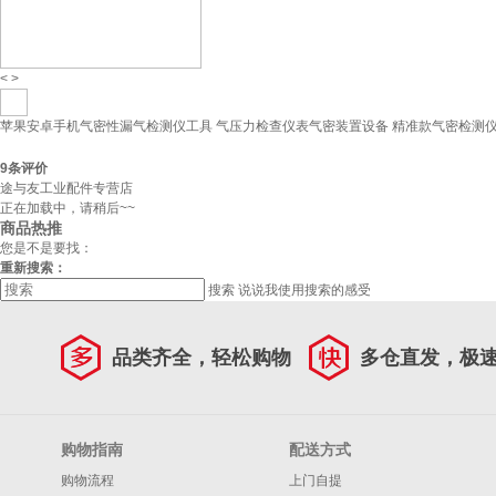
<
>
苹果安卓手机气密性漏气检测仪工具 气压力检查仪表气密装置设备 精准款气密检测仪
9
条评价
途与友工业配件专营店
正在加载中，请稍后~~
商品热推
您是不是要找：
重新搜索：
搜索
说说我使用搜索的感受
品类齐全，轻松购物
多仓直发，极
购物指南
配送方式
购物流程
上门自提