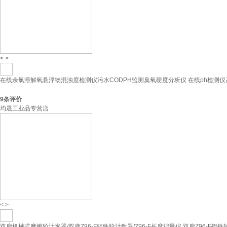
<
>
在线余氯溶解氧悬浮物混浊度检测仪污水CODPH监测臭氧硬度分析仪 在线ph检测仪
9
条评价
均晟工业品专营店
<
>
双鹿机械式摩擦轮计米器/双鹿Z96-F铝铁轮计数器/Z96-F长度记量仪 双鹿Z96-F铝