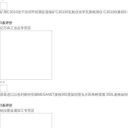
矿用CJG10光干涉式甲烷测定器煤矿CJG100瓦检仪光学瓦斯检测仪 CJG100(量程0-1
3
条评价
亿万犇工业品专营店
<
>
原装进口以色列耐特菲姆MEGANET麦格360度旋转喷头大田果树灌溉 350L麦格旋
3
条评价
柏拉图金属加工专营店