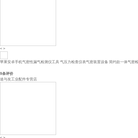
<
>
苹果安卓手机气密性漏气检测仪工具 气压力检查仪表气密装置设备 简约款一体气密
9
条评价
途与友工业配件专营店
<
>