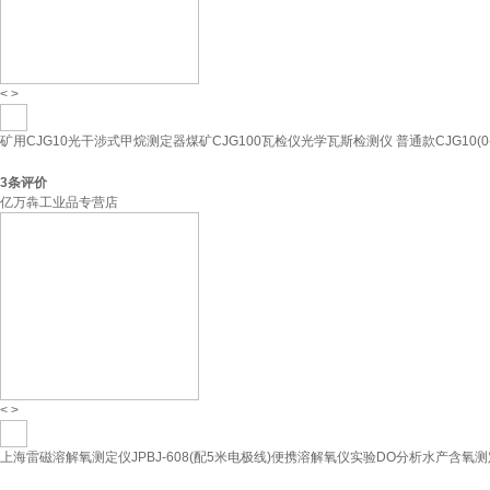
<
>
矿用CJG10光干涉式甲烷测定器煤矿CJG100瓦检仪光学瓦斯检测仪 普通款CJG10(0-
3
条评价
亿万犇工业品专营店
<
>
上海雷磁溶解氧测定仪JPBJ-608(配5米电极线)便携溶解氧仪实验DO分析水产含氧