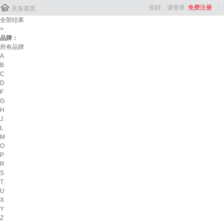

你好，请登录
免费注册
京东首页
全部结果
>
品牌：
所有品牌
A
B
C
D
F
G
H
J
L
M
O
P
R
S
T
U
X
Y
Z