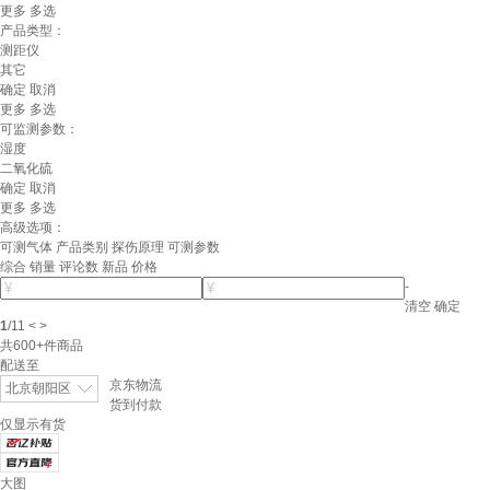
更多
多选
产品类型：
测距仪
其它
确定
取消
更多
多选
可监测参数：
湿度
二氧化硫
确定
取消
更多
多选
高级选项：
可测气体
产品类别
探伤原理
可测参数
综合
销量
评论数
新品
价格
-
清空
确定
1
/
11
<
>
共
600+
件商品
配送至
京东物流
北京朝阳区
货到付款
仅显示有货
大图