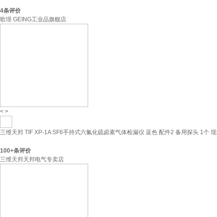
4
条评价
歌璟 GEING工业品旗舰店
<
>
三维天邦 TIF XP-1A SF6手持式六氟化硫卤素气体检漏仪 蓝色 配件2 备用探头 1个 
100+
条评价
三维天邦天邦电气专卖店