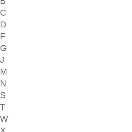
B
C
D
F
G
J
M
N
S
T
W
X