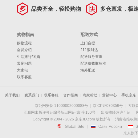
品类齐全，轻松购物
多仓直发，极
购物指南
配送方式
购物流程
上门自提
会员介绍
211限时达
生活旅行/团购
配送服务查询
常见问题
配送费收取标准
大家电
海外配送
联系客服
关于我们
|
联系我们
|
联系客服
|
合作招商
|
商家帮助
|
营销中心
|
手机京东
京公网安备 11000002000088号
|
京ICP证070359号
|
互联网
互联网出版许可证编号新出网证(京)字150号
|
出版物经营许可证
|
Copyright © 2004 -
2026
京东JD.com 版权所有
|
消费者维权热线：

|

|
京东旗