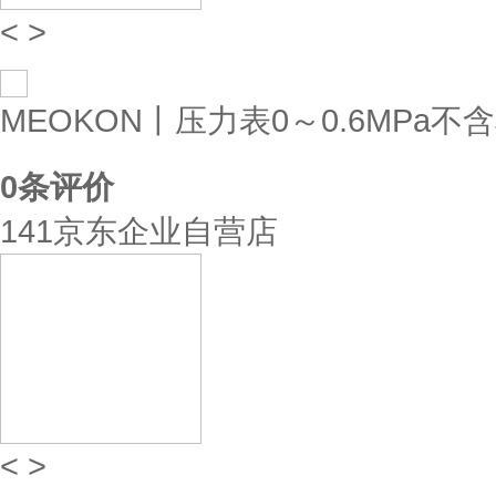
<
>
MEOKON丨压力表0～0.6MPa不含检测
0
条评价
141京东企业自营店
<
>