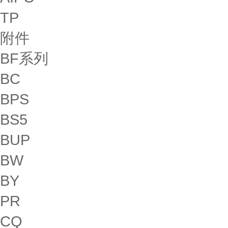
TP
附件
BF系列
BC
BPS
BS5
BUP
BW
BY
PR
CQ