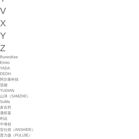
V
X
Y
Z
RunesKee
Eimio
YADA
DEDH
阿尔泰科技
迅饶
YUDIAN
山泽（SAMZHE）
SuMa
多吉邦
晟煜嘉
利达
中海创
安仕得（ANSHIDE）
普力捷（PULIJIE）