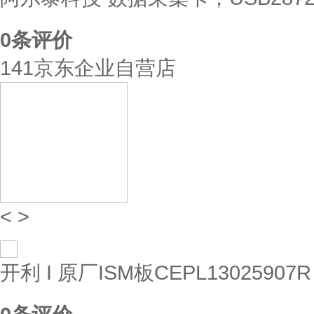
0
条评价
141京东企业自营店
<
>
开利 I 原厂ISM板CEPL13025907R