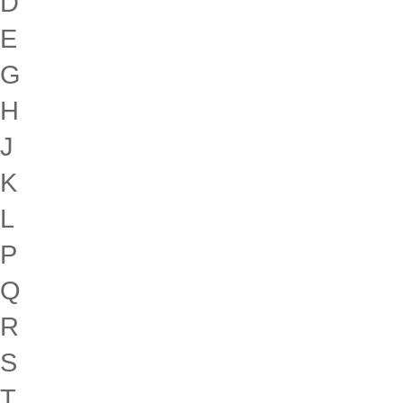
D
E
G
H
J
K
L
P
Q
R
S
T