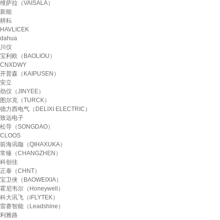
维萨拉（VAISALA）
新能
耕耘
HAVLICEK
dahua
川仪
宝利欧（BAOLIOU）
CNXDWY
开普森（KAIPUSEN）
安立
劲仪（JINYEE）
图尔克（TURCK）
德力西电气（DELIXI ELECTRIC）
致远电子
松导（SONGDAO）
CLOOS
前海讯咖（QIHAXUKA）
常臻（CHANGZHEN）
科创佳
正泰（CHNT）
宝卫侠（BAOWEIXIA）
霍尼韦尔（Honeywell）
科大讯飞（iFLYTEK）
雷赛智能（Leadshine）
利雅路