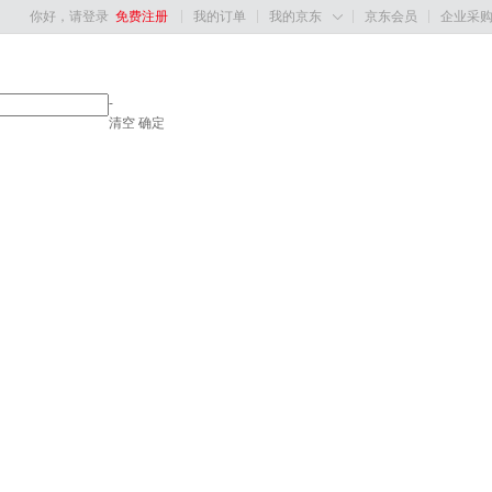
你好，请登录
免费注册
我的订单
我的京东
京东会员
企业采

-
清空
确定