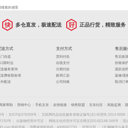
用搜索的感受
多仓直发，极速配送
正品行货，精致服务
配送方式
支付方式
售后服
上门自提
货到付款
售后政
11限时达
在线支付
价格保
配送服务查询
分期付款
退款说
配送费收取标准
邮局汇款
返修/退
海外配送
公司转账
取消订
商家帮助
|
营销中心
|
手机京东
|
友情链接
|
销售联盟
|
京东社区
|
风险监测
|
8号
|
京ICP证070359号
|
互联网药品信息服务资格证编号(京)-经营性-2014-0008
|
150号
|
出版物经营许可证
|
网络文化经营许可证京网文[2014]2148-348号
|
违法
D.com 版权所有
|
消费者维权热线：4006067733
经营证照
|
(京)网械平台备字(