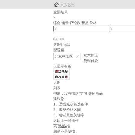

京东首页
全部结果
>
综合
销量
评论数
新品
价格
0
/
0
<
>
共
0
件商品
配送至
京东物流
北京朝阳区
货到付款
仅显示有货
大图
列表
抱歉，没有找到与“
”相关的商品
建议您：
1、适当减少筛选条件
2、调整价格区间
3、尝试其他关键字
返回上一步操作
商品热推
您是不是要找：