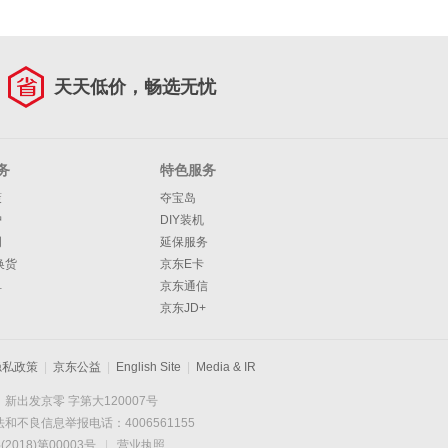
天天低价，畅选无忧
务
特色服务
策
夺宝岛
护
DIY装机
明
延保服务
换货
京东E卡
单
京东通信
京东JD+
隐私政策
|
京东公益
|
English Site
|
Media & IR
新出发京零 字第大120007号
和不良信息举报电话：4006561155
2018)第00003号
|
营业执照