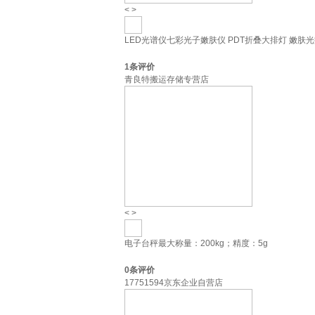
<
>
LED光谱仪七彩光子嫩肤仪 PDT折叠大排灯 嫩肤
1
条评价
青良特搬运存储专营店
<
>
电子台秤最大称量：200kg；精度：5g
0
条评价
17751594京东企业自营店