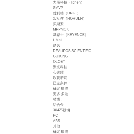
力辰科技（lichen）
SMVP
优利德（UNI-T）
宏互连（HOHULN）
贝斯安
MPPMCK
基恩士（KEYENCE）
HMaI
踏风
DEAUPOS SCIENTIFIC
GUIKING
OLOEY
聚光科技
心达耀
欧蔓若莉
已选条件：
确定
取消
更多
多选
材质：
铝合金
304不锈钢
PC
ABS
其他
确定
取消