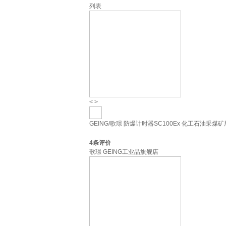
列表
<
>
GEING/歌璟 防爆计时器SC100Ex 化工石油采煤矿
4
条评价
歌璟 GEING工业品旗舰店