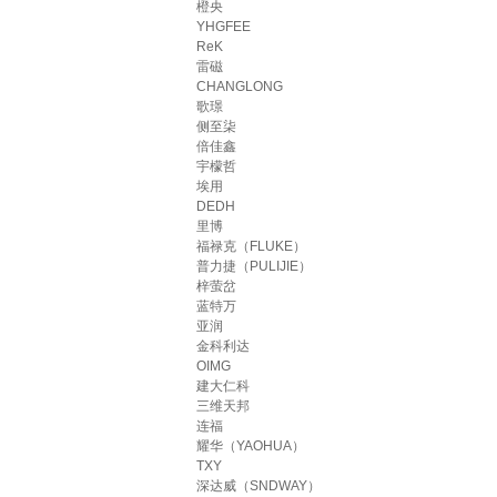
橙央
YHGFEE
ReK
雷磁
CHANGLONG
歌璟
侧至柒
倍佳鑫
宇檬哲
埃用
DEDH
里博
福禄克（FLUKE）
普力捷（PULIJIE）
梓萤岔
蓝特万
亚润
金科利达
OIMG
建大仁科
三维天邦
连福
耀华（YAOHUA）
TXY
深达威（SNDWAY）