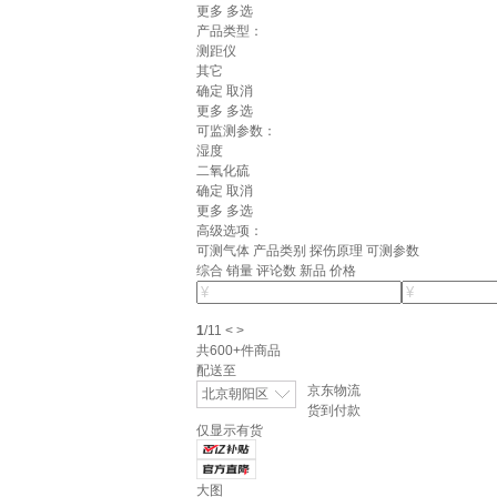
更多
多选
产品类型：
测距仪
其它
确定
取消
更多
多选
可监测参数：
湿度
二氧化硫
确定
取消
更多
多选
高级选项：
可测气体
产品类别
探伤原理
可测参数
综合
销量
评论数
新品
价格
1
/
11
<
>
共
600+
件商品
配送至
京东物流
北京朝阳区
货到付款
仅显示有货
大图