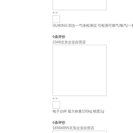
<
>
GUIKING 四合一气体检测仪 可检测可燃气/氧气/一氧
0
条评价
2349京东企业自营店
<
>
电子台秤 最大称量150kg 精度1g
0
条评价
16584955京东企业自营店