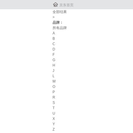

京东首页
全部结果
>
品牌：
所有品牌
A
B
C
D
F
G
H
J
L
M
O
P
R
S
T
U
X
Y
Z