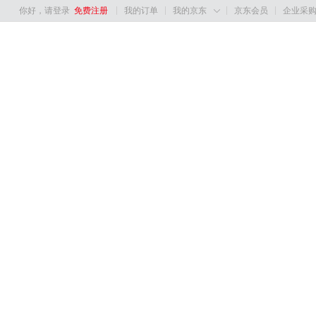
你好，请登录
免费注册
我的订单
我的京东
京东会员
企业采
