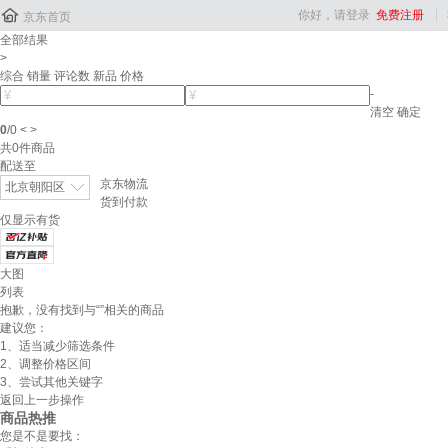

你好，请登录
免费注册
京东首页
全部结果
>
综合
销量
评论数
新品
价格
-
清空
确定
0
/
0
<
>
共
0
件商品
配送至
京东物流
北京朝阳区
货到付款
仅显示有货
大图
列表
抱歉，没有找到与“
”相关的商品
建议您：
1、适当减少筛选条件
2、调整价格区间
3、尝试其他关键字
返回上一步操作
商品热推
您是不是要找：