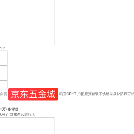
<
>
自营
鸥宜ORYT 扫把簸箕套装不锈钢垃圾铲防风可
1万+
条评价
ORYT京东自营旗舰店