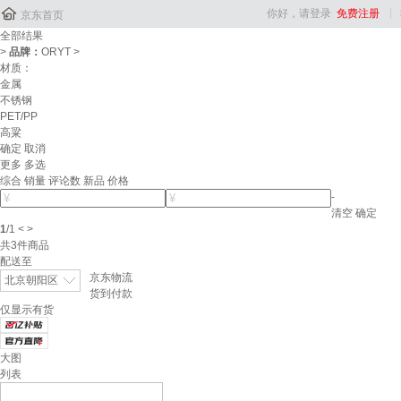

你好，请登录
免费注册
京东首页
全部结果
>
品牌：
ORYT
>
材质：
金属
不锈钢
PET/PP
高粱
确定
取消
更多
多选
综合
销量
评论数
新品
价格
-
清空
确定
1
/
1
<
>
共
3
件商品
配送至
京东物流
北京朝阳区
货到付款
仅显示有货
大图
列表