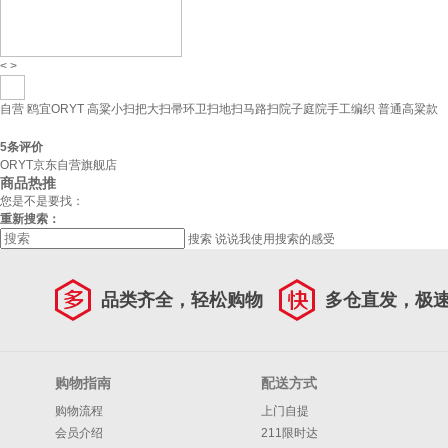
<
>
自营
鸥宜ORYT 高粱小扫把大扫帚环卫扫地扫马路扫院子庭院手工编织 普通高粱款
5
条评价
ORYT京东自营旗舰店
商品热推
您是不是要找：
重新搜索：
搜索
说说我使用搜索的感受
品类齐全，轻松购物
多仓直发，极
购物指南
配送方式
购物流程
上门自提
会员介绍
211限时达