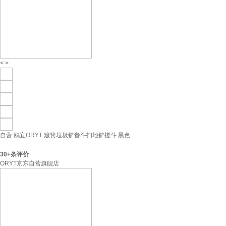
<
>
自营
鸥宜ORYT 簸箕垃圾铲畚斗扫地铲搓斗 黑色
30+
条评价
ORYT京东自营旗舰店