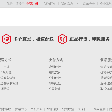
你好，请登录
免费注册
我的订单
我的京东
京东会员
企业采

多仓直发，极速配送
正品行货，精致服务
配送方式
支付方式
售后服
上门自提
货到付款
售后政
11限时达
在线支付
价格保
配送服务查询
分期付款
退款说
配送费收取标准
邮局汇款
返修/退
海外配送
公司转账
取消订
商家帮助
|
营销中心
|
手机京东
|
友情链接
|
销售联盟
|
京东社区
|
风险监测
|