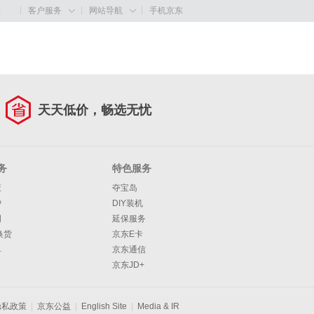
购
客户服务
网站导航
手机京东


天天低价，畅选无忧
务
特色服务
策
夺宝岛
护
DIY装机
明
延保服务
换货
京东E卡
单
京东通信
京东JD+
隐私政策
|
京东公益
|
English Site
|
Media & IR