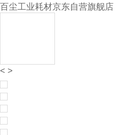
百尘工业耗材京东自营旗舰店
<
>