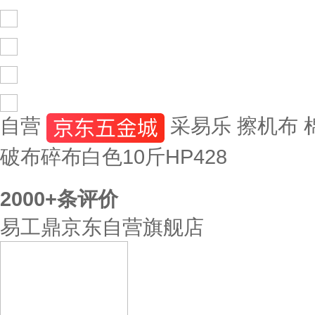
自营
采易乐 擦机布
破布碎布白色10斤HP428
2000+
条评价
易工鼎京东自营旗舰店