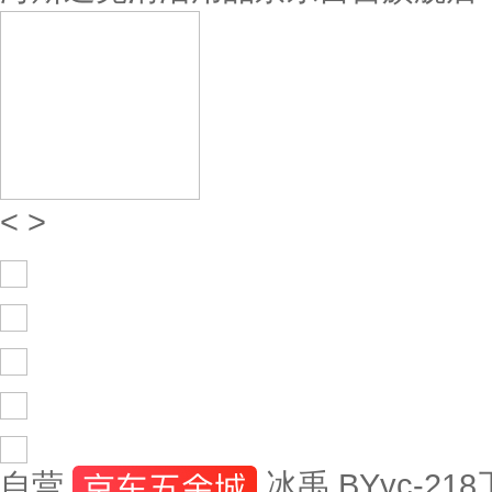
<
>
自营
冰禹 BYyc-2