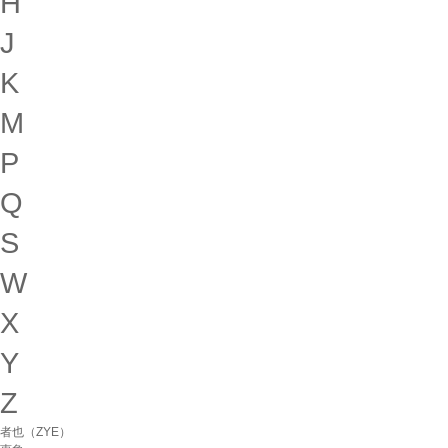
H
J
K
M
P
Q
S
W
X
Y
Z
者也（ZYE）