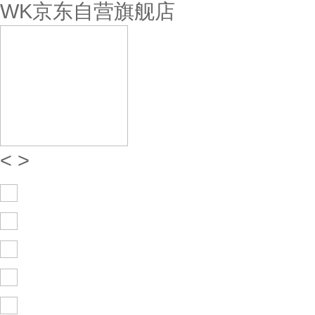
WK京东自营旗舰店
<
>