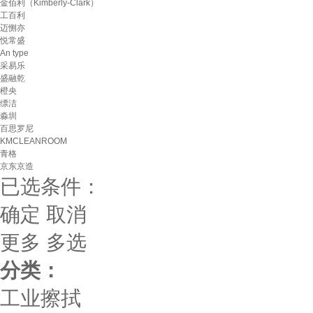
金佰利（Kimberly-Clark）
工百利
迈恻亦
悦常盛
An type
采易乐
盛融乾
橙央
缥洁
淼圳
百思罗尼
KMCLEANROOM
青格
京东京造
已选条件：
确定
取消
更多
多选
分类：
工业擦拭