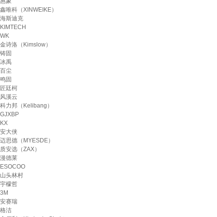
惠象
鑫唯科（XINWEIKE）
海斯迪克
KIMTECH
WK
金诗洛（Kimslow）
铸固
冰禹
百尘
鸣固
匠廷柯
风溪云
科力邦（Kelibang）
GJXBP
KX
安大侠
迈思德（MYESDE）
质安选（ZAX）
漫德莱
ESOCOO
山头林村
宇檬哲
3M
安赛瑞
格洁