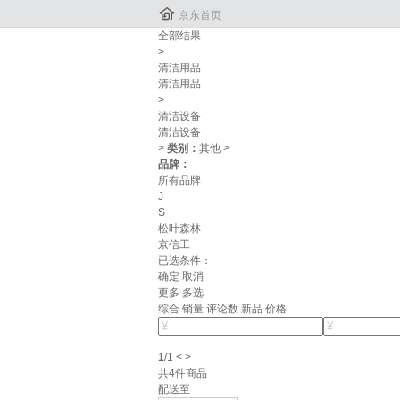

京东首页
全部结果
>
清洁用品
清洁用品
>
清洁设备
清洁设备
>
类别：
其他
>
品牌：
所有品牌
J
S
松叶森林
京信工
已选条件：
确定
取消
更多
多选
综合
销量
评论数
新品
价格
1
/
1
<
>
共
4
件商品
配送至