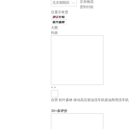
京东物流
北京朝阳区
货到付款
仅显示有货
大图
列表
<
>
自营
松叶森林 移动高压柴油洗车机柴油商用洗车机
30+
条评价