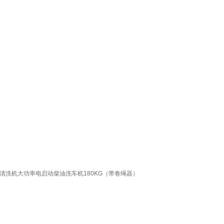
清洗机大功率电启动柴油洗车机180KG（带卷绳器）