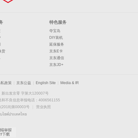
务
特色服务
策
夺宝岛
护
DIY装机
明
延保服务
换货
京东E卡
单
京东通信
京东JD+
隐私政策
|
京东公益
|
English Site
|
Media & IR
新出发京零 字第大120007号
和不良信息举报电话：4006561155
2018)第00003号
|
营业执照
