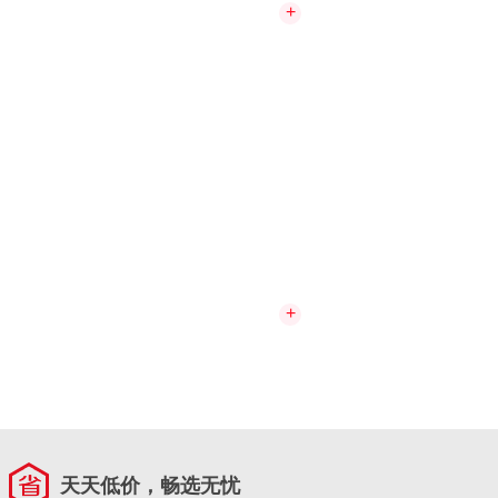
+
+
天天低价，畅选无忧