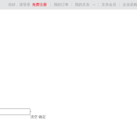
你好，请登录
免费注册
我的订单
我的京东
京东会员
企业采

-
清空
确定