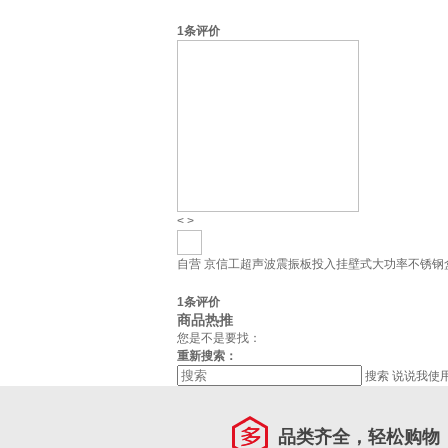
1
条评价
<
>
自营
京信工超声波震振板投入挂壁式大功率不锈钢
1
条评价
商品热推
您是不是要找：
重新搜索：
搜索
说说我使
品类齐全，轻松购物