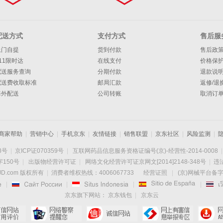
配送方式
支付方式
售后服
上门自提
货到付款
售后政
11限时达
在线支付
价格保
配送服务查询
分期付款
退款说
配送费收取标准
邮局汇款
返修/退
海外配送
公司转账
取消订
商家帮助
|
营销中心
|
手机京东
|
友情链接
|
销售联盟
|
京东社区
|
风险监测
|
8号
|
京ICP证070359号
|
互联网药品信息服务资格证编号(京)-经营性-2014-0008
|
150号
|
出版物经营许可证
|
网络文化经营许可证京网文[2014]2148-348号
|
违法
D.com 版权所有
|
消费者维权热线：4006067733
经营证照
|
(京)网械平台备字(

|

|

|

|
京东旗下网站：
京东钱包
|
京东云