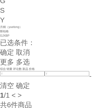
G
S
Y
月桐（yuetong）
斯铂格
GJXBP
已选条件：
确定
取消
更多
多选
综合
销量
评论数
新品
价格
-
清空
确定
1
/
1
<
>
共
6
件商品