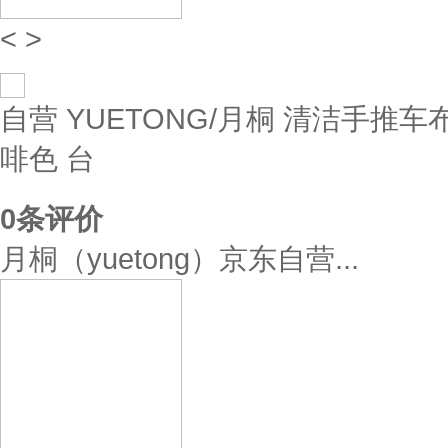
<
>
自营
YUETONG/月桐 清洁手推车布草
啡色 台
0
条评价
月桐（yuetong）京东自营...