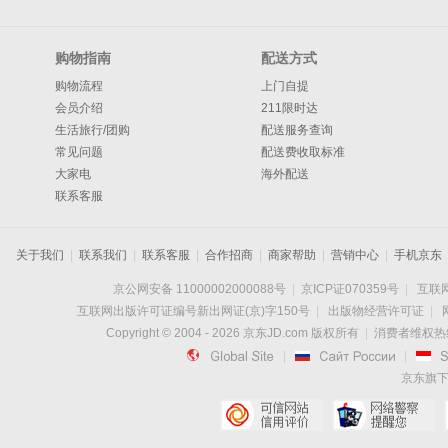
购物指南
配送方式
购物流程
上门自提
会员介绍
211限时达
生活旅行/团购
配送服务查询
常见问题
配送费收取标准
大家电
海外配送
联系客服
关于我们
|
联系我们
|
联系客服
|
合作招商
|
商家帮助
|
营销中心
|
手机京东
京公网安备 11000002000088号
|
京ICP证070359号
|
互联网
互联网出版许可证编号新出网证(京)字150号
|
出版物经营许可证
|
Copyright © 2004 -
2026
京东JD.com 版权所有
|
消费者维权热线：

|

|
京东旗