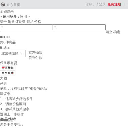

你好，请登录
免费注册
京东首页
全部结果
>
适用场景：
家用
>
综合
销量
评论数
新品
价格
-
清空
确定
0
/
0
<
>
共
0
件商品
配送至
京东物流
北京朝阳区
货到付款
仅显示有货
大图
列表
抱歉，没有找到与“
”相关的商品
建议您：
1、适当减少筛选条件
2、调整价格区间
3、尝试其他关键字
返回上一步操作
商品热推
您是不是要找：