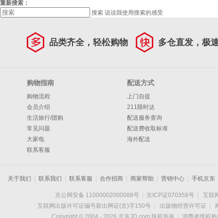
重新搜索：
搜索
说说我使用搜索的感受
品类齐全，轻松购物
多仓直发，极
购物指南
配送方式
购物流程
上门自提
会员介绍
211限时达
生活旅行/团购
配送服务查询
常见问题
配送费收取标准
大家电
海外配送
联系客服
关于我们
|
联系我们
|
联系客服
|
合作招商
|
商家帮助
|
营销中心
|
手机京东
京公网安备 11000002000088号
|
京ICP证070359号
|
互联网
互联网出版许可证编号新出网证(京)字150号
|
出版物经营许可证
|
Copyright © 2004 -
2026
京东JD.com 版权所有
|
消费者维权热线：