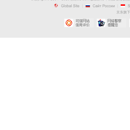

|

|
京东旗