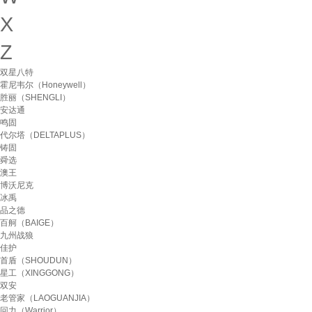
X
Z
双星八特
霍尼韦尔（Honeywell）
胜丽（SHENGLI）
安达通
鸣固
代尔塔（DELTAPLUS）
铸固
舜选
澳王
博沃尼克
冰禹
品之德
百舸（BAIGE）
九州战狼
佳护
首盾（SHOUDUN）
星工（XINGGONG）
双安
老管家（LAOGUANJIA）
回力（Warrior）