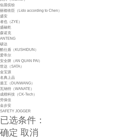
似晨缤纷
丽都依臣（Lido according to Chen）
盛安
者也（ZYE）
盛融乾
森诺克
ANTENG
硕达
酷仕盾（KUSHIDUN）
爱帝尔
安全牌（AN QUAN PAI）
世达（SATA）
金宝源
名典上品
盾王（DUNWANG）
瓦纳特（WANATE）
成楷科技（CK-Tech）
劳保佳
金步安
SAFETY JOGGER
已选条件：
确定
取消