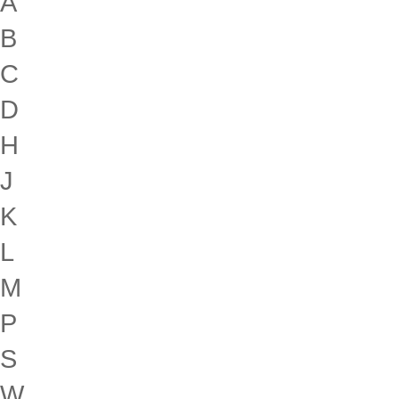
A
B
C
D
H
J
K
L
M
P
S
W