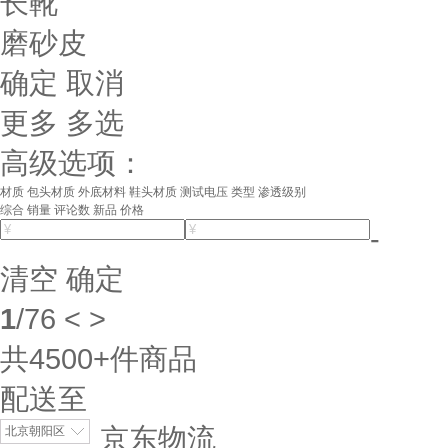
长靴
磨砂皮
确定
取消
更多
多选
高级选项：
材质
包头材质
外底材料
鞋头材质
测试电压
类型
渗透级别
综合
销量
评论数
新品
价格
-
清空
确定
1
/
76
<
>
共
4500+
件商品
配送至
京东物流
北京朝阳区