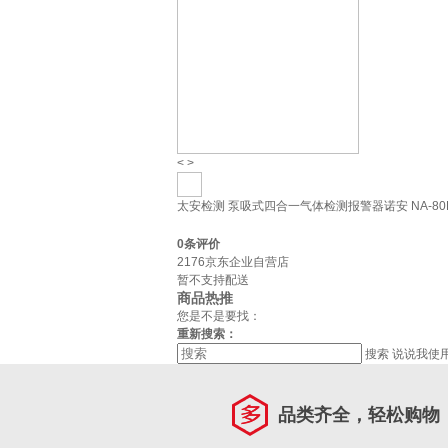
<
>
太安检测 泵吸式四合一气体检测报警器诺安 NA-80
0
条评价
2176京东企业自营店
暂不支持配送
商品热推
您是不是要找：
重新搜索：
搜索
说说我使
品类齐全，轻松购物