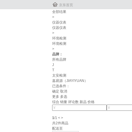

京东首页
全部结果
>
仪器仪表
仪器仪表
>
环境检测
环境检测
>
品牌：
所有品牌
J
T
太安检测
嘉易源（JIAYIYUAN）
已选条件：
确定
取消
更多
多选
综合
销量
评论数
新品
价格
1
/
1
<
>
共
2
件商品
配送至