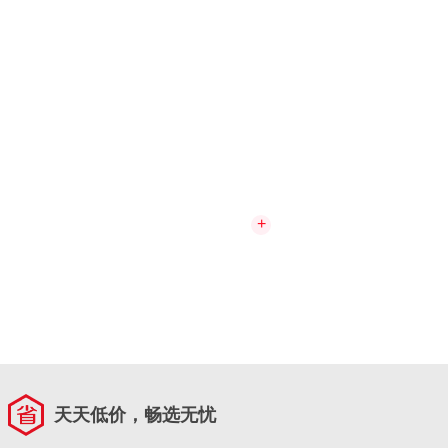
+
天天低价，畅选无忧