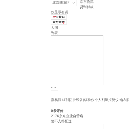
京东物流
北京朝阳区
货到付款
仅显示有货
大图
列表
<
>
嘉易源 辐射防护设备(辐检仪个人剂量报警仪 铅衣眼镜
0
条评价
2176京东企业自营店
暂不支持配送