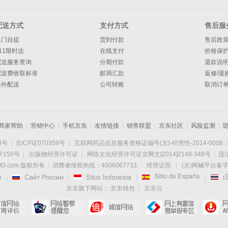
配送方式
支付方式
售后服
上门自提
货到付款
售后政
11限时达
在线支付
价格保
配送服务查询
分期付款
退款说
配送费收取标准
邮局汇款
返修/退
海外配送
公司转账
取消订
商家帮助
|
营销中心
|
手机京东
|
友情链接
|
销售联盟
|
京东社区
|
风险监测
|
8号
|
京ICP证070359号
|
互联网药品信息服务资格证编号(京)-经营性-2014-0008
|
150号
|
出版物经营许可证
|
网络文化经营许可证京网文[2014]2148-348号
|
违法
D.com 版权所有
|
消费者维权热线：4006067733
经营证照
|
(京)网械平台备字(

|

|

|

|
京东旗下网站：
京东钱包
|
京东云