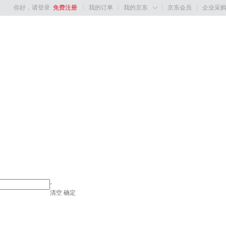
你好，请登录
免费注册
我的订单
我的京东
京东会员
企业采

-
清空
确定