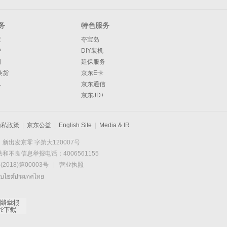
务
特色服务
策
夺宝岛
护
DIY装机
明
延保服务
换货
京东E卡
单
京东通信
京东JD+
隐私政策
|
京东公益
|
English Site
|
Media & IR
新出发京零 字第大120007号
和不良信息举报电话：4006561155
2018)第00003号
|
营业执照
