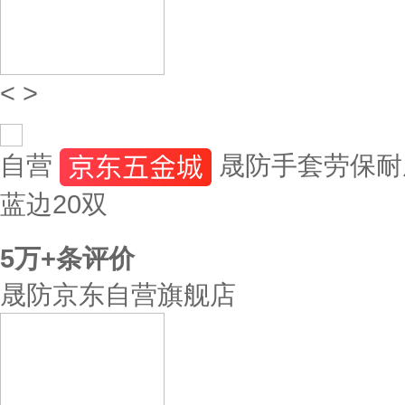
<
>
自营
晟防手套劳保耐
蓝边20双
5万+
条评价
晟防京东自营旗舰店