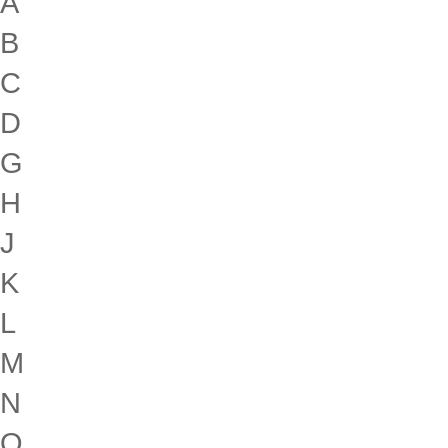
A
B
C
D
G
H
J
K
L
M
N
Q