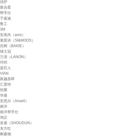
佳护
新吉星
帮手仕
千嘉迪
鲁工
3M
安美尚（ams）
塞莫诗（SI&MOOS）
百舸（BAIGE）
禧士冠
兰浪（LANON）
珂邻
蓝巨人
VIAN
新越昌晖
汇普特
恒聚
华盾
安思尔（Ansell）
南洋
南洋帮手仕
淘正
首盾（SHOUDUN）
东方红
耐森驰