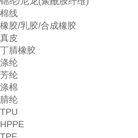
锦纶/尼龙(聚酰胺纤维)
棉线
橡胶/乳胶/合成橡胶
真皮
丁腈橡胶
涤纶
芳纶
涤棉
腈纶
TPU
HPPE
TPE