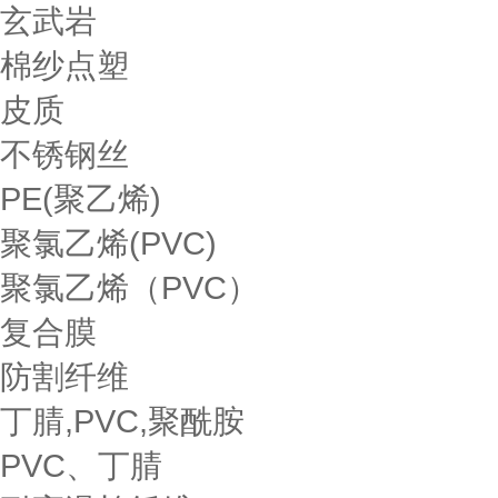
玄武岩
棉纱点塑
皮质
不锈钢丝
PE(聚乙烯)
聚氯乙烯(PVC)
聚氯乙烯（PVC）
复合膜
防割纤维
丁腈,PVC,聚酰胺
PVC、丁腈