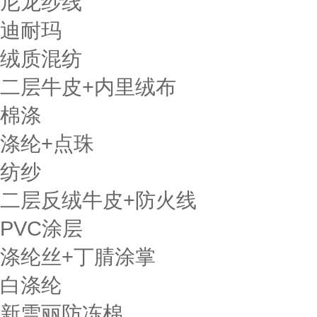
尼龙纱线
迪耐玛
绒质混纺
二层牛皮+内里绒布
棉涤
涤纶+点珠
纺纱
二层反绒牛皮+防火线
PVC涂层
涤纶丝+丁腈涂掌
白涤纶
新雪丽防冻棉