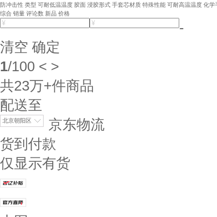
防冲击性
类型
可耐低温温度
胶面
浸胶形式
手套芯材质
特殊性能
可耐高温温度
化学
综合
销量
评论数
新品
价格
-
清空
确定
1
/
100
<
>
共
23万+
件商品
配送至
京东物流
北京朝阳区
货到付款
仅显示有货