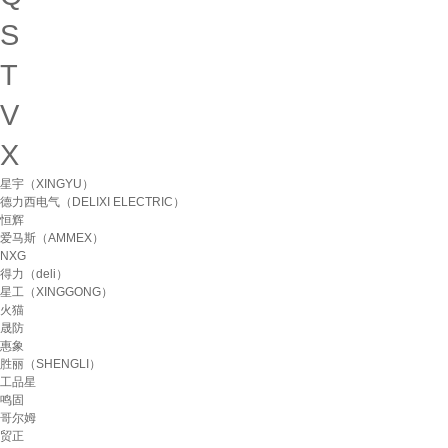
S
T
V
X
星宇（XINGYU）
德力西电气（DELIXI ELECTRIC）
恒辉
爱马斯（AMMEX）
NXG
得力（deli）
星工（XINGGONG）
火猫
晟防
惠象
胜丽（SHENGLI）
工品星
鸣固
哥尔姆
贸正