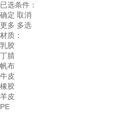
已选条件：
确定
取消
更多
多选
材质：
乳胶
丁腈
帆布
牛皮
橡胶
羊皮
PE