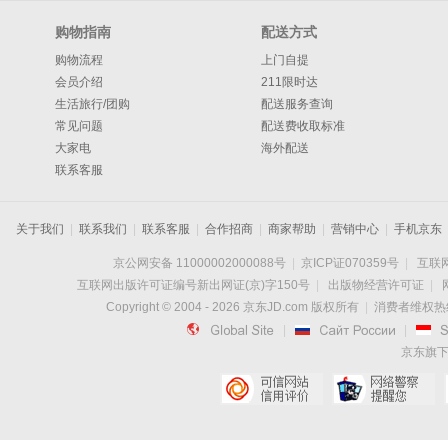
购物指南
配送方式
购物流程
上门自提
会员介绍
211限时达
生活旅行/团购
配送服务查询
常见问题
配送费收取标准
大家电
海外配送
联系客服
关于我们
|
联系我们
|
联系客服
|
合作招商
|
商家帮助
|
营销中心
|
手机京东
京公网安备 11000002000088号
|
京ICP证070359号
|
互联网
互联网出版许可证编号新出网证(京)字150号
|
出版物经营许可证
|
Copyright © 2004 -
2026
京东JD.com 版权所有
|
消费者维权热线：

|

|
京东旗