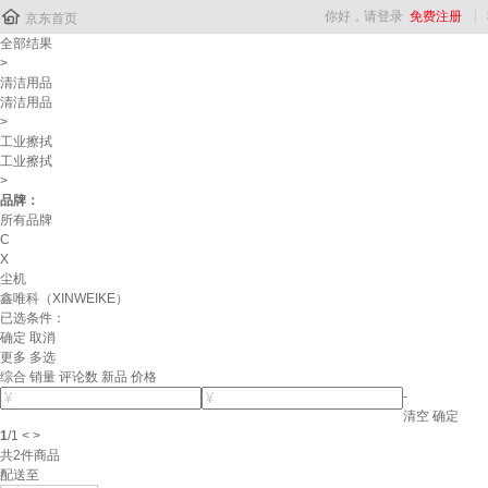

你好，请登录
免费注册
京东首页
全部结果
>
清洁用品
清洁用品
>
工业擦拭
工业擦拭
>
品牌：
所有品牌
C
X
尘机
鑫唯科（XINWEIKE）
已选条件：
确定
取消
更多
多选
综合
销量
评论数
新品
价格
-
清空
确定
1
/
1
<
>
共
2
件商品
配送至