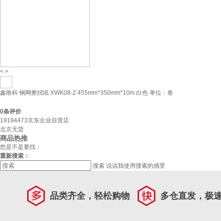
<
>
鑫唯科 钢网擦拭纸 XWK08-2 455mm*350mm*10m 白色 单位：卷
0
条评价
19194473京东企业自营店
北京无货
商品热推
您是不是要找：
重新搜索：
搜索
说说我使用搜索的感受
品类齐全，轻松购物
多仓直发，极