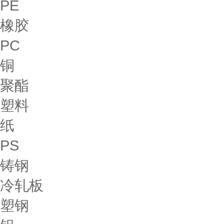
PE
橡胶
PC
铜
聚酯
塑料
纸
PS
铸钢
冷轧板
塑钢