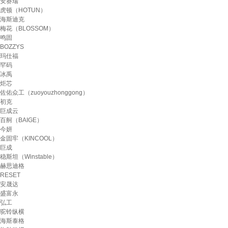
安赛瑞
虎顿（HOTUN）
海斯迪克
梅花（BLOSSOM）
鸣固
BOZZYS
玛仕福
罕码
冰禹
炬芯
佐佑众工（zuoyouzhonggong）
初克
巨成云
百舸（BAIGE）
今妍
金固牢（KINCOOL）
巨成
稳斯坦（Winstable）
赫思迪格
RESET
安晟达
盛富永
弘工
驼铃纵横
海斯泰格