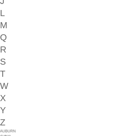
J
L
M
Q
R
S
T
W
X
Y
Z
AUBURN