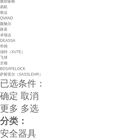
旗鼓纵横
易航
衡运
QVAND
颜魅尔
路喜
卓瑞达
DEASSA
帝阔
须特（XUTE）
飞球
京顿
BDSAFELOCK
萨斯雷尔（SASSLEHR）
已选条件：
确定
取消
更多
多选
分类：
安全器具